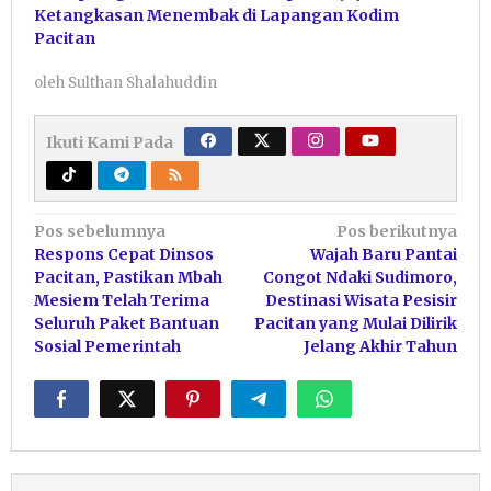
Ketangkasan Menembak di Lapangan Kodim
Pacitan
oleh
Sulthan Shalahuddin
Ikuti Kami Pada
Navigasi
Pos sebelumnya
Pos berikutnya
Respons Cepat Dinsos
Wajah Baru Pantai
pos
Pacitan, Pastikan Mbah
Congot Ndaki Sudimoro,
Mesiem Telah Terima
Destinasi Wisata Pesisir
Seluruh Paket Bantuan
Pacitan yang Mulai Dilirik
Sosial Pemerintah
Jelang Akhir Tahun