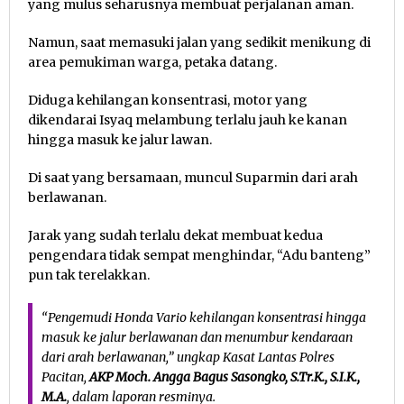
yang mulus seharusnya membuat perjalanan aman.
Namun, saat memasuki jalan yang sedikit menikung di
area pemukiman warga, petaka datang.
Diduga kehilangan konsentrasi, motor yang
dikendarai Isyaq melambung terlalu jauh ke kanan
hingga masuk ke jalur lawan.
Di saat yang bersamaan, muncul Suparmin dari arah
berlawanan.
Jarak yang sudah terlalu dekat membuat kedua
pengendara tidak sempat menghindar, “Adu banteng”
pun tak terelakkan.
“Pengemudi Honda Vario kehilangan konsentrasi hingga
masuk ke jalur berlawanan dan menumbur kendaraan
dari arah berlawanan,” ungkap Kasat Lantas Polres
Pacitan,
AKP Moch. Angga Bagus Sasongko, S.Tr.K., S.I.K.,
M.A.
, dalam laporan resminya.