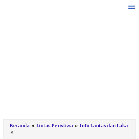
Lewati
ke
konten
Beranda
»
Lintas Peristiwa
»
Info Lantas dan Laka
Adu
»
Banteng