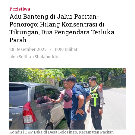
di
Peristiwa
Jalur
Adu Banteng di Jalur Pacitan-
Pacitan-
Ponorogo: Hilang Konsentrasi di
Ponorogo:
Tikungan, Dua Pengendara Terluka
Hilang
Konsentrasi
Parah
di
oleh
28 Desember 2025
-
1299 Dilihat
Tikungan,
Sulthan
Dua
oleh
Sulthan Shalahuddin
Shalahuddin
Pengendara
Terluka
Parah
Kondisi TKP Laka di Desa Bolosingo, Kecamatan Pacitan