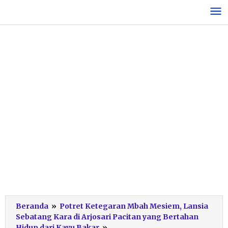
Lewati
ke
konten
Beranda
»
Potret Ketegaran Mbah Mesiem, Lansia
Sebatang Kara di Arjosari Pacitan yang Bertahan
Mbah
Hidup dari Kayu Bakar
»