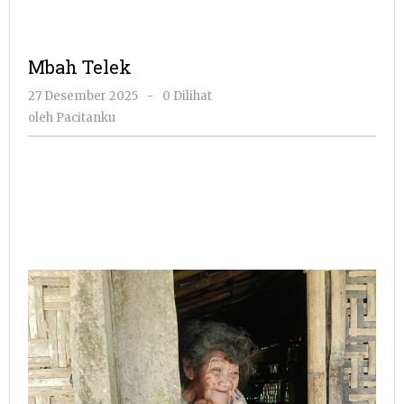
Mbah Telek
oleh
27 Desember 2025
-
0 Dilihat
Pacitanku
oleh
Pacitanku