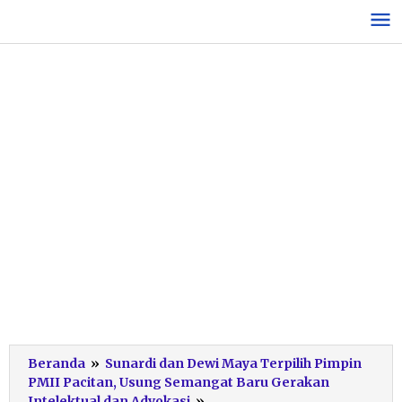
Lewati
ke
konten
Beranda
»
Sunardi dan Dewi Maya Terpilih Pimpin
PMII Pacitan, Usung Semangat Baru Gerakan
Konfercab
Intelektual dan Advokasi
»