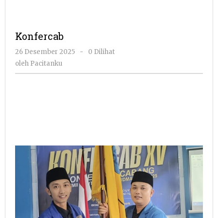
Konfercab
oleh
26 Desember 2025
-
0 Dilihat
Pacitanku
oleh
Pacitanku