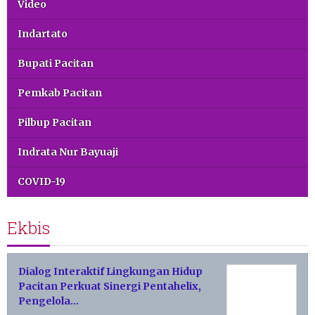
Video
Indartato
Bupati Pacitan
Pemkab Pacitan
Pilbup Pacitan
Indrata Nur Bayuaji
COVID-19
Ekbis
Dialog Interaktif Lingkungan Hidup
Pacitan Perkuat Sinergi Pentahelix,
Pengelola…