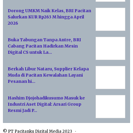
Dorong UMKM Naik Kelas, BRI Pacitan
Salurkan KUR Rp263 M hingga April
2026
Buka Tabungan Tanpa Antre, BRI
Cabang Pacitan Hadirkan Mesin
Digital CS untuk La…
Berkah Libur Nataru, Supplier Kelapa
Muda di Pacitan Kewalahan Layani
Pesanan hi…
Hashim Djojohadikusumo Masuk ke
Industri Aset Digital: Arsari Group
Resmi Jadi P…
© PT Pacitanku Digital Media 2023