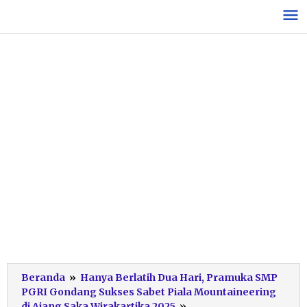
Lewati
ke
konten
Beranda
»
Hanya Berlatih Dua Hari, Pramuka SMP
PGRI Gondang Sukses Sabet Piala Mountaineering
Pramuka
di Ajang Saka Wirakartika 2025
»