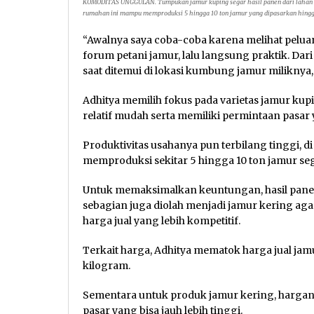
KOMODITAS UNGGULAN. Tumpukan jamur kuping segar hasil panen dari lahan bud
rumahan ini mampu memproduksi 5 hingga 10 ton jamur yang dipasarkan hingga 
“Awalnya saya coba-coba karena melihat peluan
forum petani jamur, lalu langsung praktik. Dar
saat ditemui di lokasi kumbung jamur miliknya,
Adhitya memilih fokus pada varietas jamur kup
relatif mudah serta memiliki permintaan pasar y
Produktivitas usahanya pun terbilang tinggi, 
memproduksi sekitar 5 hingga 10 ton jamur seg
Untuk memaksimalkan keuntungan, hasil panen t
sebagian juga diolah menjadi jamur kering ag
harga jual yang lebih kompetitif.
Terkait harga, Adhitya mematok harga jual jam
kilogram.
Sementara untuk produk jamur kering, harga
pasar yang bisa jauh lebih tinggi.