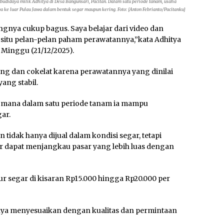
idaya milik Adhitya di Desa Bangunsari, Pacitan. Dalam satu periode tanam, usaha
ke luar Pulau Jawa dalam bentuk segar maupun kering. Foto: [Anton Febrianto/Pacitanku]
gnya cukup bagus. Saya belajar dari video dan
i situ pelan-pelan paham perawatannya,”kata Adhitya
 Minggu (21/12/2025).
ing dan cokelat karena perawatannya yang dinilai
ang stabil.
di mana dalam satu periode tanam ia mampu
ar.
idak hanya dijual dalam kondisi segar, tetapi
ar dapat menjangkau pasar yang lebih luas dengan
ur segar di kisaran Rp15.000 hingga Rp20.000 per
nya menyesuaikan dengan kualitas dan permintaan