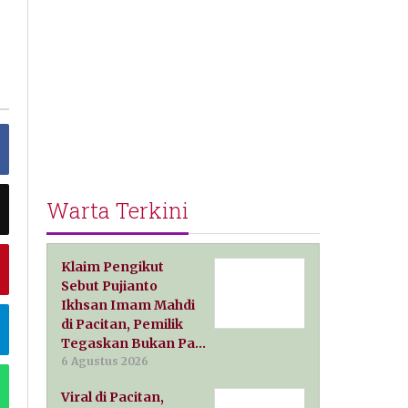
Warta Terkini
Klaim Pengikut
Sebut Pujianto
Ikhsan Imam Mahdi
di Pacitan, Pemilik
Tegaskan Bukan Pa…
6 Agustus 2026
Viral di Pacitan,