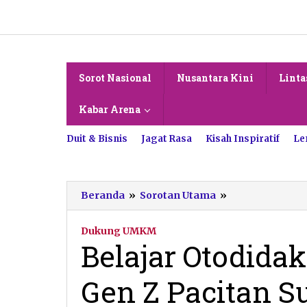
Lewati
ke
konten
Sorot Nasional
Nusantara Kini
Linta
Kabar Arena
Duit & Bisnis
Jagat Rasa
Kisah Inspiratif
Le
Belajar
Beranda
»
Sorotan Utama
»
Otodidak
dari
Dukung UMKM
Internet,
Belajar Otodidak
Petani
Gen
Gen Z Pacitan S
Z
Pacitan