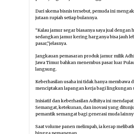
Dari skema bisnis tersebut, pemuda ini men
jutaan rupiah setiap bulannya.
“Kalau jamur segar biasanya saya jual dengan 
sedangkan jamur kering harganya bisa jauh leb
pasar,”jelasnya.
Jangkauan pemasaran produk jamur milik Adhity
Jawa Timur bahkan menembus pasar luar Pulau
langsung.
Keberhasilan usaha ini tidak hanya membawa da
menciptakan lapangan kerja bagi lingkungan s
Inisiatif dan keberhasilan Adhitya ini mendapat
Semangat, ketekunan, dan inovasi yang ditun
pemantik semangat bagi generasi muda lainnya 
Saat volume panen melimpah, ia kerap meliba
hingga pemanenan.