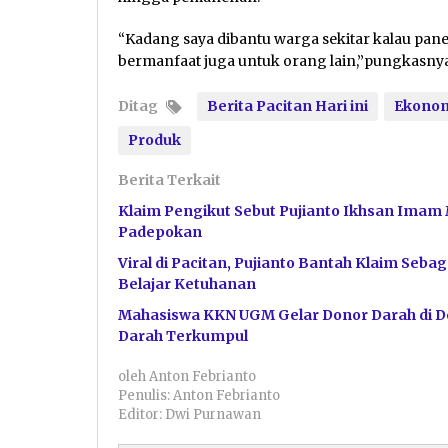
“Kadang saya dibantu warga sekitar kalau pane
bermanfaat juga untuk orang lain,”pungkasnya
Ditag
Berita Pacitan Hari ini
Ekono
Produk
Berita Terkait
Klaim Pengikut Sebut Pujianto Ikhsan Imam 
Padepokan
Viral di Pacitan, Pujianto Bantah Klaim Se
Belajar Ketuhanan
Mahasiswa KKN UGM Gelar Donor Darah di De
Darah Terkumpul
oleh
Anton Febrianto
Penulis: Anton Febrianto
Editor: Dwi Purnawan