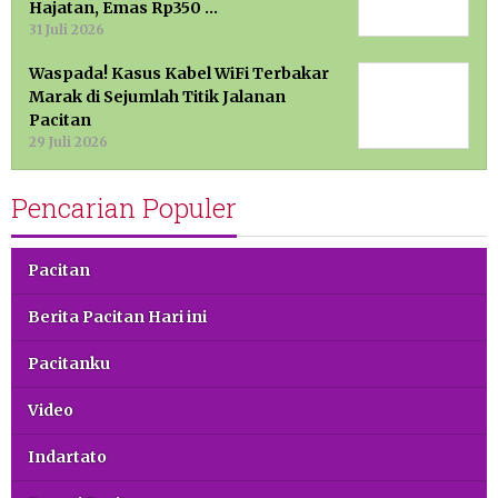
Hajatan, Emas Rp350 …
31 Juli 2026
Waspada! Kasus Kabel WiFi Terbakar
Marak di Sejumlah Titik Jalanan
Pacitan
29 Juli 2026
Pencarian Populer
Pacitan
Berita Pacitan Hari ini
Pacitanku
Video
Indartato