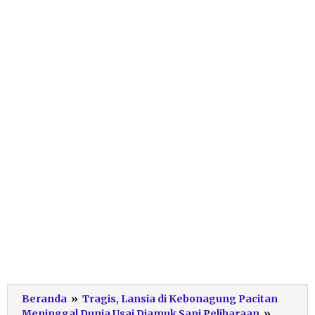
Beranda
»
Tragis, Lansia di Kebonagung Pacitan
Ternak
Meninggal Dunia Usai Diamuk Sapi Peliharaan
»