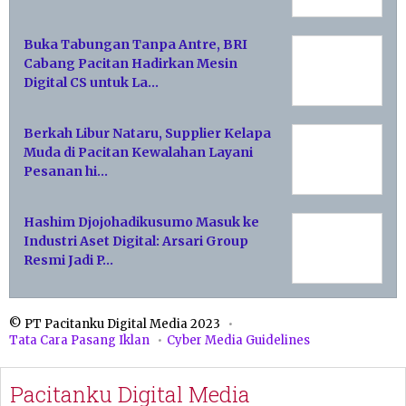
Buka Tabungan Tanpa Antre, BRI
Cabang Pacitan Hadirkan Mesin
Digital CS untuk La…
Berkah Libur Nataru, Supplier Kelapa
Muda di Pacitan Kewalahan Layani
Pesanan hi…
Hashim Djojohadikusumo Masuk ke
Industri Aset Digital: Arsari Group
Resmi Jadi P…
© PT Pacitanku Digital Media 2023
Tata Cara Pasang Iklan
Cyber Media Guidelines
Pacitanku Digital Media