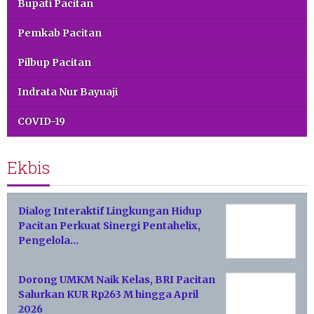
Bupati Pacitan
Pemkab Pacitan
Pilbup Pacitan
Indrata Nur Bayuaji
COVID-19
Ekbis
Dialog Interaktif Lingkungan Hidup
Pacitan Perkuat Sinergi Pentahelix,
Pengelola…
Dorong UMKM Naik Kelas, BRI Pacitan
Salurkan KUR Rp263 M hingga April
2026