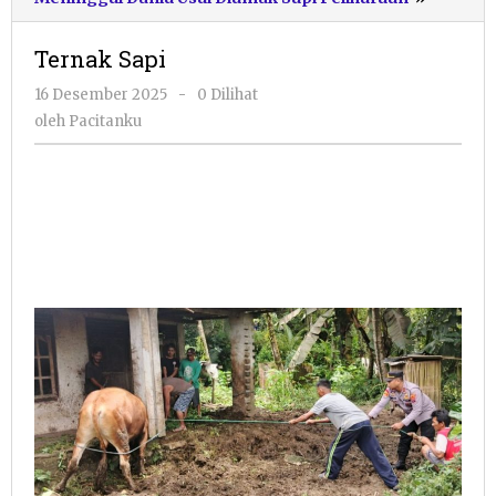
Sapi
Ternak Sapi
oleh
16 Desember 2025
-
0 Dilihat
Pacitanku
oleh
Pacitanku