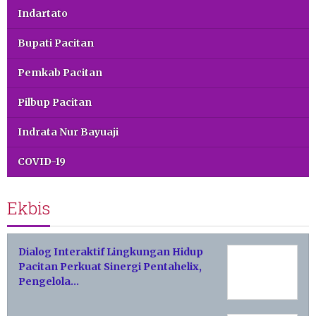
Indartato
Bupati Pacitan
Pemkab Pacitan
Pilbup Pacitan
Indrata Nur Bayuaji
COVID-19
Ekbis
Dialog Interaktif Lingkungan Hidup
Pacitan Perkuat Sinergi Pentahelix,
Pengelola…