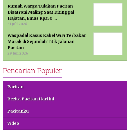
Rumah Warga Tulakan Pacitan
Disatroni Maling Saat Ditinggal
Hajatan, Emas Rp350 …
31 Juli 2026
Waspada! Kasus Kabel WiFi Terbakar
Marak di Sejumlah Titik Jalanan
Pacitan
29 Juli 2026
Pencarian Populer
Pacitan
Berita Pacitan Hari ini
Pacitanku
Video