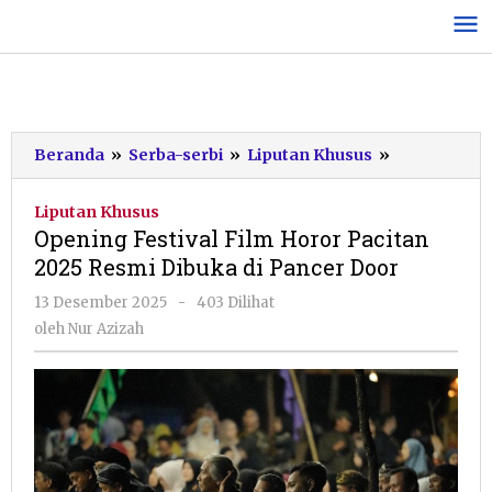
Lewati
ke
konten
Opening
Beranda
»
Serba-serbi
»
Liputan Khusus
»
Festival
Film
Liputan Khusus
Horor
Opening Festival Film Horor Pacitan
Pacitan
2025 Resmi Dibuka di Pancer Door
2025
Resmi
oleh
13 Desember 2025
-
403 Dilihat
Dibuka
Nur
oleh
Nur Azizah
di
Azizah
Pancer
Door