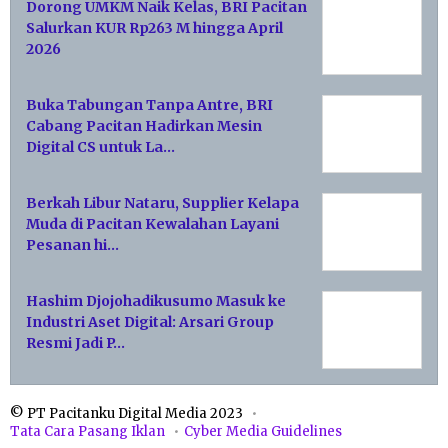
Dorong UMKM Naik Kelas, BRI Pacitan
Salurkan KUR Rp263 M hingga April
2026
Buka Tabungan Tanpa Antre, BRI
Cabang Pacitan Hadirkan Mesin
Digital CS untuk La…
Berkah Libur Nataru, Supplier Kelapa
Muda di Pacitan Kewalahan Layani
Pesanan hi…
Hashim Djojohadikusumo Masuk ke
Industri Aset Digital: Arsari Group
Resmi Jadi P…
© PT Pacitanku Digital Media 2023
Tata Cara Pasang Iklan
Cyber Media Guidelines