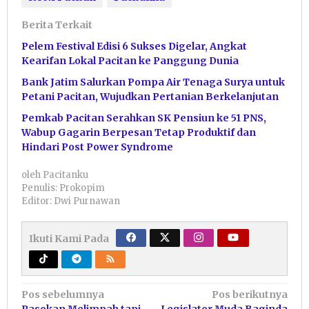
Berita Terkait
Pelem Festival Edisi 6 Sukses Digelar, Angkat
Kearifan Lokal Pacitan ke Panggung Dunia
Bank Jatim Salurkan Pompa Air Tenaga Surya untuk
Petani Pacitan, Wujudkan Pertanian Berkelanjutan
Pemkab Pacitan Serahkan SK Pensiun ke 51 PNS,
Wabup Gagarin Berpesan Tetap Produktif dan
Hindari Post Power Syndrome
oleh
Pacitanku
Penulis: Prokopim
Editor: Dwi Purnawan
Ikuti Kami Pada
Navigasi
Pos sebelumnya
Pos berikutnya
Pasokan Melimpah tapi
Legislator Muda Baginda