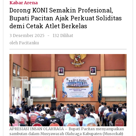
Kabar Arena
Profesional,
Dorong KONI Semakin Profesional,
Bupati
Bupati Pacitan Ajak Perkuat Soliditas
Pacitan
demi Cetak Atlet Berkelas
Ajak
Perkuat
oleh
3 Desember 2025
-
132 Dilihat
Soliditas
Pacitanku
oleh
Pacitanku
demi
Cetak
Atlet
Berkelas
APRESIASI INSAN OLAHRAGA – Bupati Pacitan menyampaikan
sambutan dalam Musyawarah Olahraga Kabupaten (Musorkab)