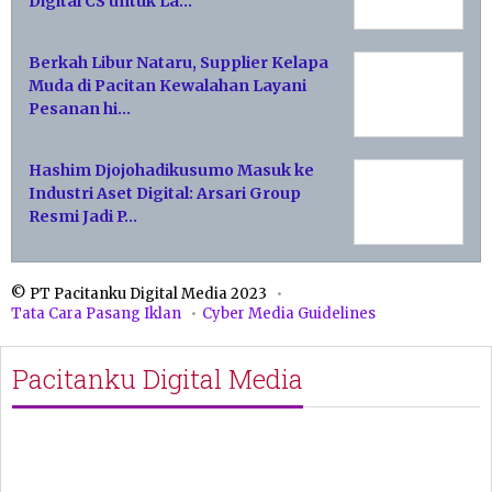
Digital CS untuk La…
Berkah Libur Nataru, Supplier Kelapa
Muda di Pacitan Kewalahan Layani
Pesanan hi…
Hashim Djojohadikusumo Masuk ke
Industri Aset Digital: Arsari Group
Resmi Jadi P…
© PT Pacitanku Digital Media 2023
Tata Cara Pasang Iklan
Cyber Media Guidelines
Pacitanku Digital Media