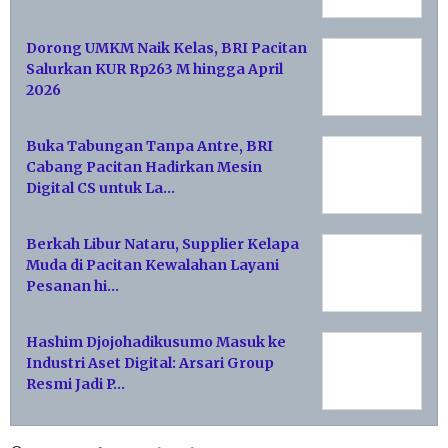
Dorong UMKM Naik Kelas, BRI Pacitan
Salurkan KUR Rp263 M hingga April
2026
Buka Tabungan Tanpa Antre, BRI
Cabang Pacitan Hadirkan Mesin
Digital CS untuk La…
Berkah Libur Nataru, Supplier Kelapa
Muda di Pacitan Kewalahan Layani
Pesanan hi…
Hashim Djojohadikusumo Masuk ke
Industri Aset Digital: Arsari Group
Resmi Jadi P…