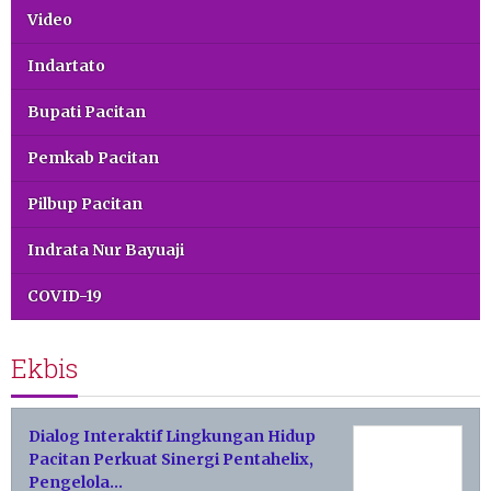
Video
Indartato
Bupati Pacitan
Pemkab Pacitan
Pilbup Pacitan
Indrata Nur Bayuaji
COVID-19
Ekbis
Dialog Interaktif Lingkungan Hidup
Pacitan Perkuat Sinergi Pentahelix,
Pengelola…