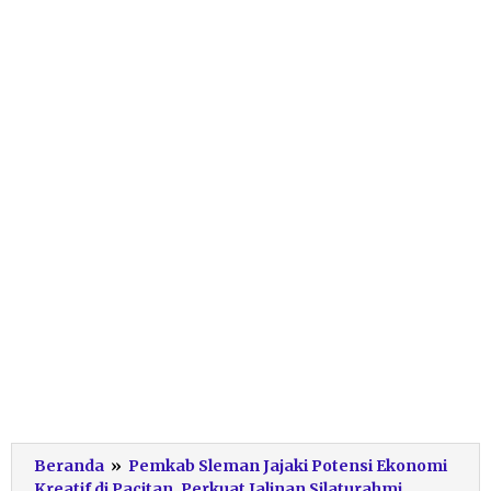
Beranda
»
Pemkab Sleman Jajaki Potensi Ekonomi
Kreatif di Pacitan, Perkuat Jalinan Silaturahmi