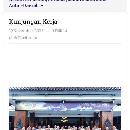
Kunjungan
Antar-Daerah
»
Kerja
Kunjungan Kerja
oleh
19 November 2025
-
0 Dilihat
Pacitanku
oleh
Pacitanku