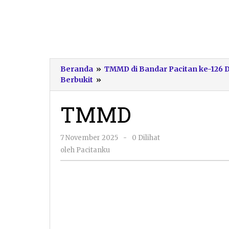
Beranda
»
TMMD di Bandar Pacitan ke-126 D
TMMD
Berbukit
»
TMMD
oleh
7 November 2025
-
0 Dilihat
Pacitanku
oleh
Pacitanku