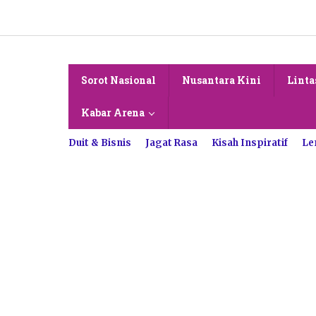
Lewati
ke
konten
Sorot Nasional
Nusantara Kini
Linta
Kabar Arena
Duit & Bisnis
Jagat Rasa
Kisah Inspiratif
Le