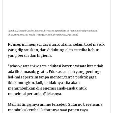
Pemilik Kitamani Garden, Sutarno, berharap agrowisata ini menginspirasi petani lokal,
khususnya generasi muda. (Foto: Febriani Cahyaningtias/Pacitanku)
Konsep ini menjadi daya tarik utama, selain tiket masuk
yang digratiskan, dan didukung oleh estetika kebun
yang bersih dan higienis.
“Jelas wisata ini wisata edukasi karena wisata kita tidak
ada tiket masuk, gratis. Edukasi adalah yang penting,
hal-hal seperti ini tanpa mentor, tanpa praktik juga
tidak mungkin. Jadi, setidaknya kita akan
menumbuhkan di generasi anak-anak untuk
mencintai pertanian,” jelasnya.
Melihat tingginya animo tersebut, Sutarno berencana
membuka kembali kebunnya saat panen raya