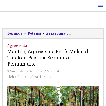
Lewati
ke
konten
Mantap,
Beranda
»
Potensi
»
Perkebunan
»
Agrowisata
Petik
Agrowisata
Melon
Mantap, Agrowisata Petik Melon di
di
Tulakan Pacitan Kebanjiran
Tulakan
Pengunjung
Pacitan
Kebanjiran
oleh
2 November 2025
-
2346 Dilihat
Pengunjung
Febriani
oleh
Febriani Cahyaningtias
Cahyaningtias