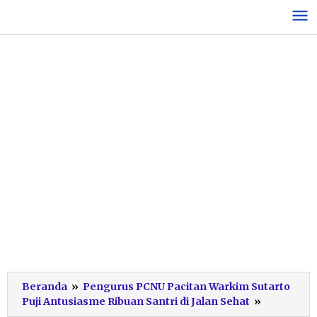
Lewati
ke
konten
Beranda
»
Pengurus PCNU Pacitan Warkim Sutarto
Warkim
Puji Antusiasme Ribuan Santri di Jalan Sehat
»
Sutarto