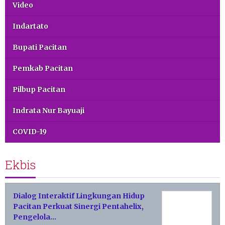
Video
Indartato
Bupati Pacitan
Pemkab Pacitan
Pilbup Pacitan
Indrata Nur Bayuaji
COVID-19
Ekbis
Dialog Interaktif Lingkungan Hidup
Pacitan Perkuat Sinergi Pentahelix,
Pengelola…