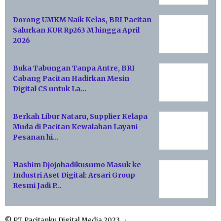
Dorong UMKM Naik Kelas, BRI Pacitan
Salurkan KUR Rp263 M hingga April
2026
Buka Tabungan Tanpa Antre, BRI
Cabang Pacitan Hadirkan Mesin
Digital CS untuk La…
Berkah Libur Nataru, Supplier Kelapa
Muda di Pacitan Kewalahan Layani
Pesanan hi…
Hashim Djojohadikusumo Masuk ke
Industri Aset Digital: Arsari Group
Resmi Jadi P…
© PT Pacitanku Digital Media 2023