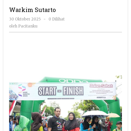
Warkim Sutarto
oleh
30 Oktober 2025
-
0 Dilihat
Pacitanku
oleh
Pacitanku