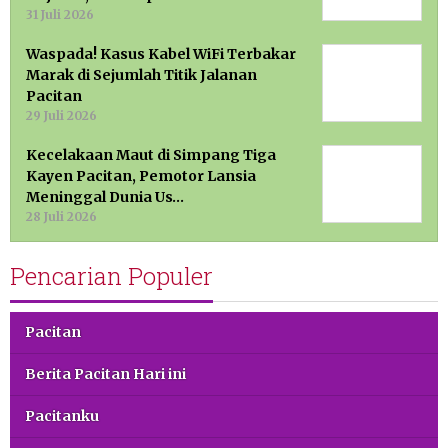
31 Juli 2026
Waspada! Kasus Kabel WiFi Terbakar
Marak di Sejumlah Titik Jalanan
Pacitan
29 Juli 2026
Kecelakaan Maut di Simpang Tiga
Kayen Pacitan, Pemotor Lansia
Meninggal Dunia Us…
28 Juli 2026
Pencarian Populer
Pacitan
Berita Pacitan Hari ini
Pacitanku