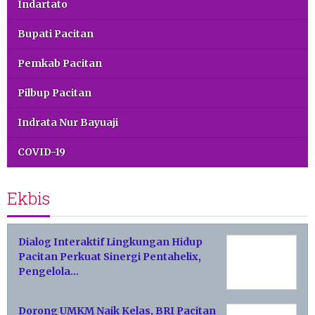
Indartato
Bupati Pacitan
Pemkab Pacitan
Pilbup Pacitan
Indrata Nur Bayuaji
COVID-19
Ekbis
Dialog Interaktif Lingkungan Hidup
Pacitan Perkuat Sinergi Pentahelix,
Pengelola…
Dorong UMKM Naik Kelas, BRI Pacitan