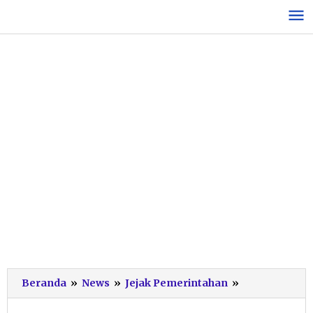
Lewati
ke
konten
Wabup
Beranda
»
News
»
Jejak Pemerintahan
»
Pacitan
Minta