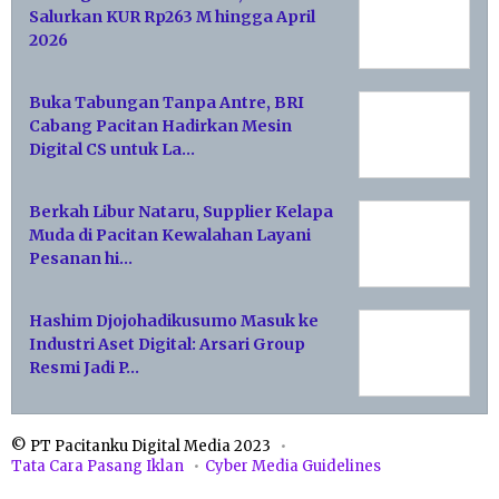
Salurkan KUR Rp263 M hingga April
2026
Buka Tabungan Tanpa Antre, BRI
Cabang Pacitan Hadirkan Mesin
Digital CS untuk La…
Berkah Libur Nataru, Supplier Kelapa
Muda di Pacitan Kewalahan Layani
Pesanan hi…
Hashim Djojohadikusumo Masuk ke
Industri Aset Digital: Arsari Group
Resmi Jadi P…
© PT Pacitanku Digital Media 2023
Tata Cara Pasang Iklan
Cyber Media Guidelines