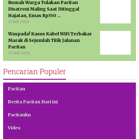
Rumah Warga Tulakan Pacitan
Disatroni Maling Saat Ditinggal
Hajatan, Emas Rp350 …
31 Juli 2026
Waspada! Kasus Kabel WiFi Terbakar
Marak di Sejumlah Titik Jalanan
Pacitan
29 Juli 2026
Pencarian Populer
Pacitan
Berita Pacitan Hari ini
Pacitanku
Video