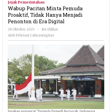
Jejak Pemerintahan
Pemuda
Wabup Pacitan Minta Pemuda
Proaktif,
Proaktif, Tidak Hanya Menjadi
Tidak
Penonton di Era Digital
Hanya
Menjadi
oleh
28 Oktober 2025
-
166 Dilihat
Penonton
Febriani
oleh
Febriani Cahyaningtias
di
Cahyaningtias
Era
Digital
Serukan semangat "Pemuda Pemudi Bergerak, Indonesia