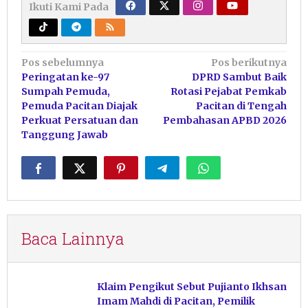
Ikuti Kami Pada
Navigasi
Pos sebelumnya
Pos berikutnya
Peringatan ke-97
DPRD Sambut Baik
pos
Sumpah Pemuda,
Rotasi Pejabat Pemkab
Pemuda Pacitan Diajak
Pacitan di Tengah
Perkuat Persatuan dan
Pembahasan APBD 2026
Tanggung Jawab
Baca Lainnya
Klaim Pengikut Sebut Pujianto Ikhsan
Imam Mahdi di Pacitan, Pemilik