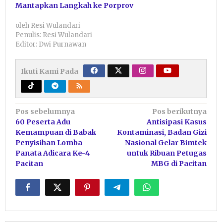
Mantapkan Langkah ke Porprov
oleh
Resi Wulandari
Penulis: Resi Wulandari
Editor: Dwi Purnawan
Ikuti Kami Pada
Navigasi
Pos sebelumnya
Pos berikutnya
60 Peserta Adu
Antisipasi Kasus
pos
Kemampuan di Babak
Kontaminasi, Badan Gizi
Penyisihan Lomba
Nasional Gelar Bimtek
Panata Adicara Ke-4
untuk Ribuan Petugas
Pacitan
MBG di Pacitan