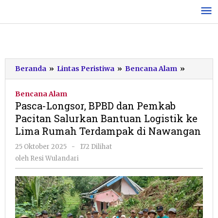
Lewati
ke
konten
Pasca-
Beranda
»
Lintas Peristiwa
»
Bencana Alam
»
Longsor,
BPBD
Bencana Alam
dan
Pasca-Longsor, BPBD dan Pemkab
Pemkab
Pacitan Salurkan Bantuan Logistik ke
Pacitan
Lima Rumah Terdampak di Nawangan
Salurkan
Bantuan
oleh
25 Oktober 2025
-
172 Dilihat
Logistik
Resi
oleh
Resi Wulandari
ke
Wulandari
Lima
Rumah
Terdam
di
Nawang