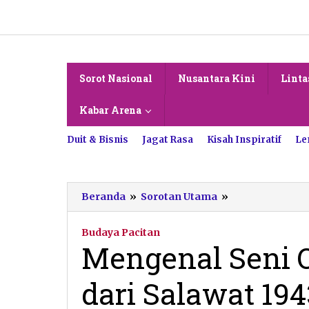
Lewati
ke
konten
Sorot Nasional
Nusantara Kini
Linta
Kabar Arena
Duit & Bisnis
Jagat Rasa
Kisah Inspiratif
Le
Mengenal
Beranda
»
Sorotan Utama
»
Seni
Oglor
Budaya Pacitan
Pacitan,
Mengenal Seni O
Lahir
dari
dari Salawat 19
Salawat
1943