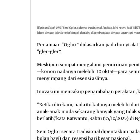
Warisan Sejak 1943! Seni Oglor, salawat tradisional Pacitan, kini resmi jadi 
Islam dengan teknik vokal tinggi, dan kini dikembangkan dengan unsur tari mas
Penamaan “Oglor” didasarkan pada bunyi alat 
“gler-gler”.
Meskipun sempat mengalami penurunan peminat
—konon nadanya melebihi 10 oktaf—para senim
menyimpang dari esensi aslinya.
Inovasi ini mencakup penambahan peralatan, kr
“Ketika direkam, nada itu katanya melebihi dari
anak-anak muda sekarang banyak yang tidak s
berlatih,”kata Katwanto, Sabtu (25/10/2025) di N
Seni Oglor secara tradisional dipentaskan pada 
bulan bayi) dan resepsi hari besar nasional.