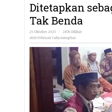
dan
Ditetapkan seba
Kini
Resmi
Tak Benda
Ditetapkan
sebagai
Warisan
oleh
25 Oktober 2025
-
2876 Dilihat
Budaya
Febriani
Tak
oleh
Febriani Cahyaningtias
Cahyaningtias
Benda