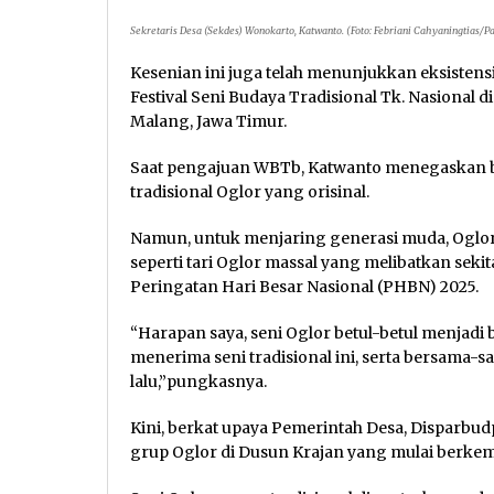
Sekretaris Desa (Sekdes) Wonokarto, Katwanto. (Foto: Febriani Cahyaningtias/P
Kesenian ini juga telah menunjukkan eksistens
Festival Seni Budaya Tradisional Tk. Nasional d
Malang, Jawa Timur.
Saat pengajuan WBTb, Katwanto menegaskan b
tradisional Oglor yang orisinal.
Namun, untuk menjaring generasi muda, Oglor
seperti tari Oglor massal yang melibatkan sekit
Peringatan Hari Besar Nasional (PHBN) 2025.
“Harapan saya, seni Oglor betul-betul menjadi
menerima seni tradisional ini, serta bersama-s
lalu,”pungkasnya.
Kini, berkat upaya Pemerintah Desa, Disparbu
grup Oglor di Dusun Krajan yang mulai berke