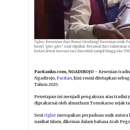
Oglor, Kesenian dari Bunyi Gendang! Kesenian unik Pa
bunyi "gler-gler" saat dipukul. Berawal dari salawatan
lestari lewat inovasi tari dan telah tampil hingga ke T
Pacitanku.com, NGADIROJO
– Kesenian tradi
Ngadirojo,
Pacitan
, kini resmi ditetapkan seba
Tahun 2025.
Penetapan ini menjadi pengakuan atas tradisi y
diprakarsai oleh almarhum Tomokarso sejak ta
Seni
Oglor
merupakan perpaduan unik antara ba
nasihat Islam, dikemas dalam bahasa Arab Pe