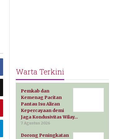
Warta Terkini
Pemkab dan
Kemenag Pacitan
Pantau Isu Aliran
Kepercayaan demi
Jaga Kondusivitas Wilay…
7 Agustus 2026
Dorong Peningkatan