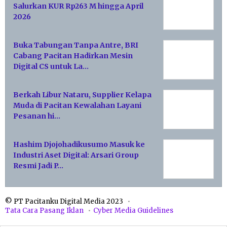
Salurkan KUR Rp263 M hingga April
2026
Buka Tabungan Tanpa Antre, BRI
Cabang Pacitan Hadirkan Mesin
Digital CS untuk La…
Berkah Libur Nataru, Supplier Kelapa
Muda di Pacitan Kewalahan Layani
Pesanan hi…
Hashim Djojohadikusumo Masuk ke
Industri Aset Digital: Arsari Group
Resmi Jadi P…
© PT Pacitanku Digital Media 2023
Tata Cara Pasang Iklan
Cyber Media Guidelines