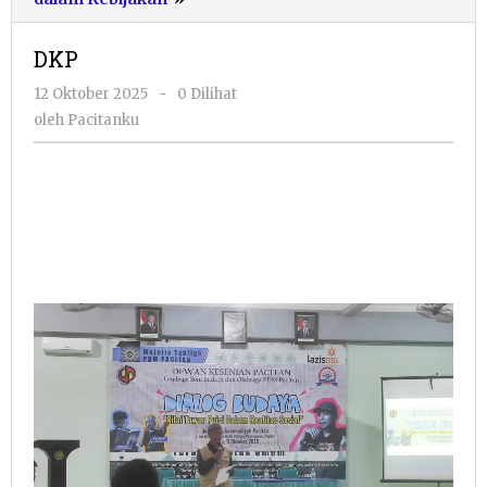
DKP
oleh
12 Oktober 2025
-
0 Dilihat
Pacitanku
oleh
Pacitanku