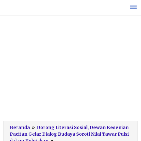
Lewati
ke
konten
Beranda
»
Dorong Literasi Sosial, Dewan Kesenian
Pacitan Gelar Dialog Budaya Soroti Nilai Tawar Puisi
DKP
dalam Kebijakan
»