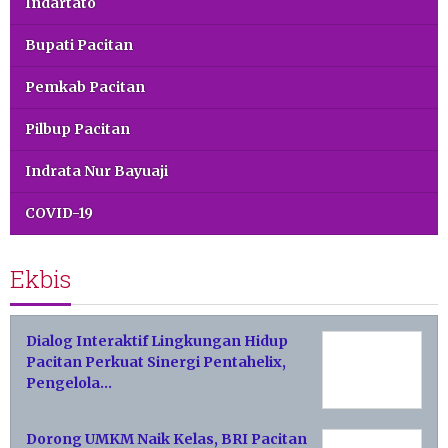
Indartato
Bupati Pacitan
Pemkab Pacitan
Pilbup Pacitan
Indrata Nur Bayuaji
COVID-19
Ekbis
Dialog Interaktif Lingkungan Hidup
Pacitan Perkuat Sinergi Pentahelix,
Pengelola…
Dorong UMKM Naik Kelas, BRI Pacitan