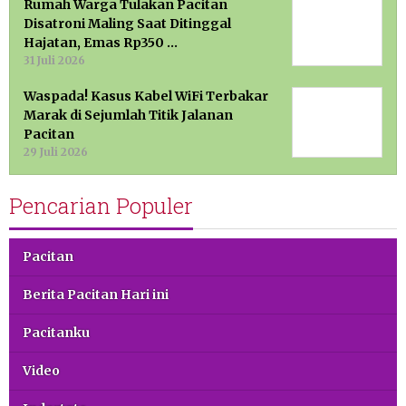
Rumah Warga Tulakan Pacitan
Disatroni Maling Saat Ditinggal
Hajatan, Emas Rp350 …
31 Juli 2026
Waspada! Kasus Kabel WiFi Terbakar
Marak di Sejumlah Titik Jalanan
Pacitan
29 Juli 2026
Pencarian Populer
Pacitan
Berita Pacitan Hari ini
Pacitanku
Video