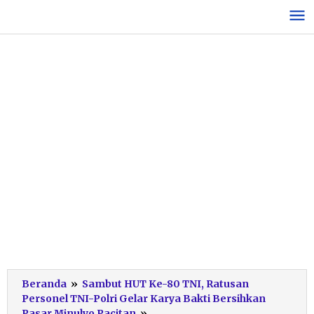
Lewati
ke
konten
Beranda
»
Sambut HUT Ke-80 TNI, Ratusan
Personel TNI-Polri Gelar Karya Bakti Bersihkan
TNI
Pasar Minulyo Pacitan
»