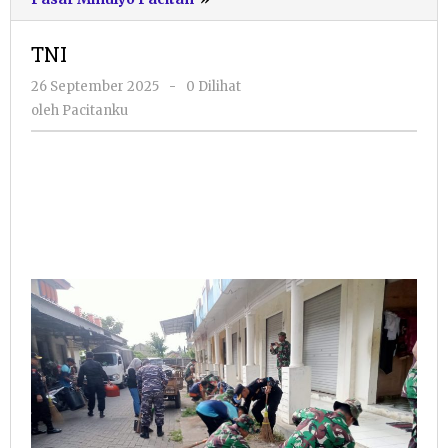
TNI
oleh
26 September 2025
-
0 Dilihat
Pacitanku
oleh
Pacitanku