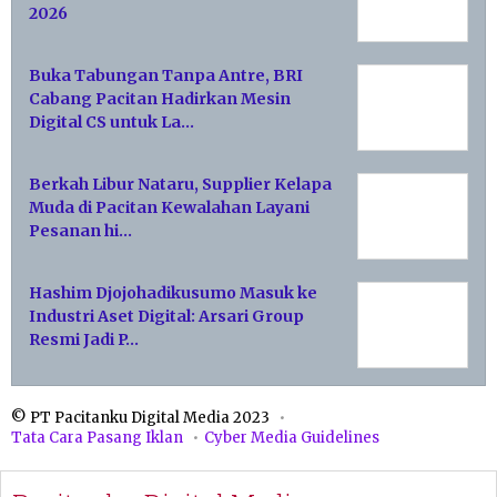
2026
Buka Tabungan Tanpa Antre, BRI
Cabang Pacitan Hadirkan Mesin
Digital CS untuk La…
Berkah Libur Nataru, Supplier Kelapa
Muda di Pacitan Kewalahan Layani
Pesanan hi…
Hashim Djojohadikusumo Masuk ke
Industri Aset Digital: Arsari Group
Resmi Jadi P…
© PT Pacitanku Digital Media 2023
Tata Cara Pasang Iklan
Cyber Media Guidelines