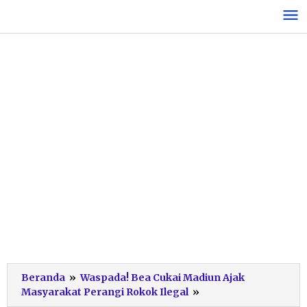
Lewati
ke
konten
Beranda
»
Waspada! Bea Cukai Madiun Ajak
WhatsApp
Masyarakat Perangi Rokok Ilegal
»
Image