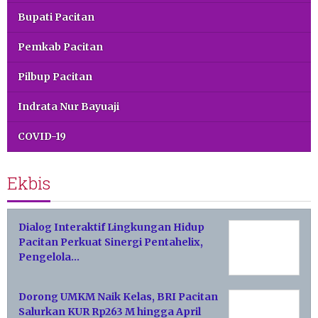
Bupati Pacitan
Pemkab Pacitan
Pilbup Pacitan
Indrata Nur Bayuaji
COVID-19
Ekbis
Dialog Interaktif Lingkungan Hidup
Pacitan Perkuat Sinergi Pentahelix,
Pengelola…
Dorong UMKM Naik Kelas, BRI Pacitan
Salurkan KUR Rp263 M hingga April