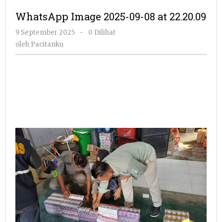
2025-
WhatsApp Image 2025-09-08 at 22.20.09
09-
08
oleh
9 September 2025
-
0 Dilihat
at
Pacitanku
oleh
Pacitanku
22.20.09