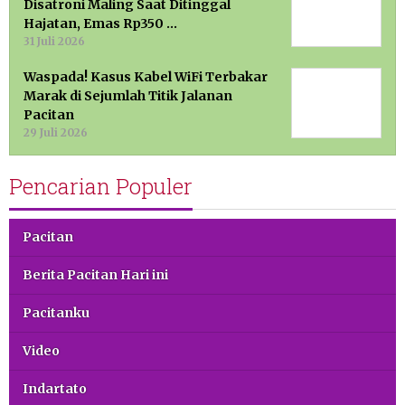
Disatroni Maling Saat Ditinggal
Hajatan, Emas Rp350 …
31 Juli 2026
Waspada! Kasus Kabel WiFi Terbakar
Marak di Sejumlah Titik Jalanan
Pacitan
29 Juli 2026
Pencarian Populer
Pacitan
Berita Pacitan Hari ini
Pacitanku
Video
Indartato