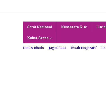
Lewati
ke
konten
Sorot Nasional
Nusantara Kini
Linta
Kabar Arena
Duit & Bisnis
Jagat Rasa
Kisah Inspiratif
Le