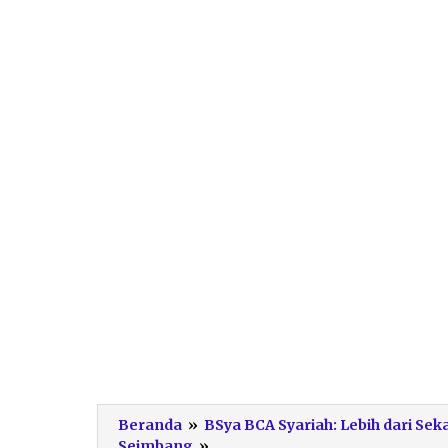
Beranda
»
BSya BCA Syariah: Lebih dari Se
Produk
Seimbang
»