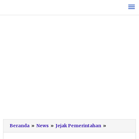
Lewati
ke
konten
Atasi
Beranda
»
News
»
Jejak Pemerintahan
»
Masalah
Jalur