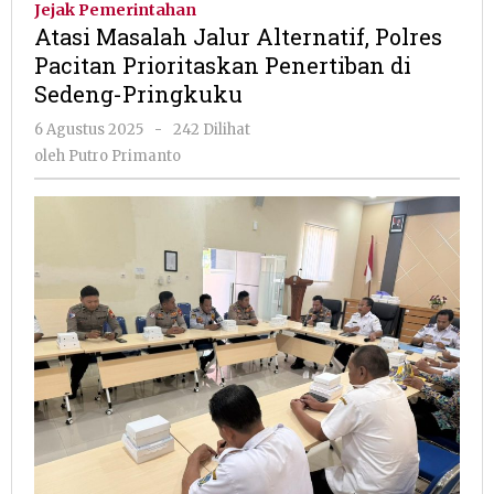
Jejak Pemerintahan
Alternatif,
Atasi Masalah Jalur Alternatif, Polres
Polres
Pacitan Prioritaskan Penertiban di
Pacitan
Sedeng-Pringkuku
Prioritaskan
Penertiban
oleh
6 Agustus 2025
-
242 Dilihat
di
Putro
oleh
Putro Primanto
Sedeng-
Primanto
Pringkuku