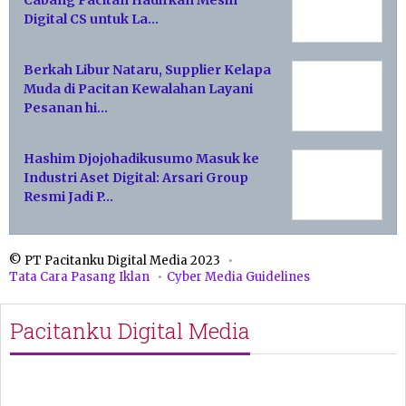
Cabang Pacitan Hadirkan Mesin
Digital CS untuk La…
Berkah Libur Nataru, Supplier Kelapa
Muda di Pacitan Kewalahan Layani
Pesanan hi…
Hashim Djojohadikusumo Masuk ke
Industri Aset Digital: Arsari Group
Resmi Jadi P…
© PT Pacitanku Digital Media 2023
Tata Cara Pasang Iklan
Cyber Media Guidelines
Pacitanku Digital Media