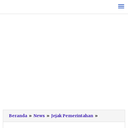
Lewati
ke
konten
Kolaborasi
Beranda
»
News
»
Jejak Pemerintahan
»
Apik
Warga