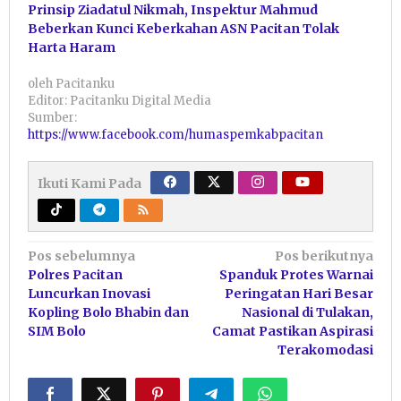
Prinsip Ziadatul Nikmah, Inspektur Mahmud
Beberkan Kunci Keberkahan ASN Pacitan Tolak
Harta Haram
oleh
Pacitanku
Editor: Pacitanku Digital Media
Sumber:
https://www.facebook.com/humaspemkabpacitan
Ikuti Kami Pada
Navigasi
Pos sebelumnya
Pos berikutnya
Polres Pacitan
Spanduk Protes Warnai
pos
Luncurkan Inovasi
Peringatan Hari Besar
Kopling Bolo Bhabin dan
Nasional di Tulakan,
SIM Bolo
Camat Pastikan Aspirasi
Terakomodasi