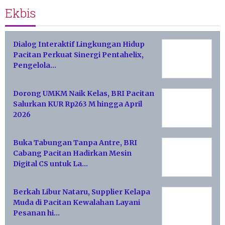
Ekbis
Dialog Interaktif Lingkungan Hidup
Pacitan Perkuat Sinergi Pentahelix,
Pengelola…
Dorong UMKM Naik Kelas, BRI Pacitan
Salurkan KUR Rp263 M hingga April
2026
Buka Tabungan Tanpa Antre, BRI
Cabang Pacitan Hadirkan Mesin
Digital CS untuk La…
Berkah Libur Nataru, Supplier Kelapa
Muda di Pacitan Kewalahan Layani
Pesanan hi…