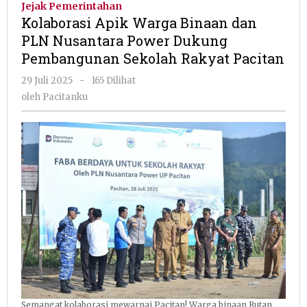
Jejak Pemerintahan
Binaan
Kolaborasi Apik Warga Binaan dan
dan
PLN Nusantara Power Dukung
PLN
Pembangunan Sekolah Rakyat Pacitan
Nusantara
Power
oleh
29 Juli 2025
-
165 Dilihat
Dukung
Pacitanku
oleh
Pacitanku
Pembanguna
Sekolah
Rakyat
Pacitan
Semangat kolaborasi mewarnai Pacitan! Warga binaan Rutan