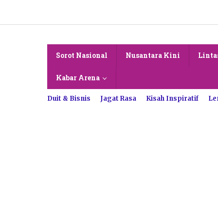
Lewati
ke
konten
Sorot Nasional
Nusantara Kini
Linta
Kabar Arena
Duit & Bisnis
Jagat Rasa
Kisah Inspiratif
Le