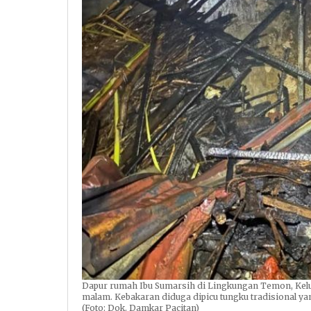
Dapur rumah Ibu Sumarsih di Lingkungan Temon, Kelur
malam. Kebakaran diduga dipicu tungku tradisional yan
(Foto: Dok. Damkar Pacitan)