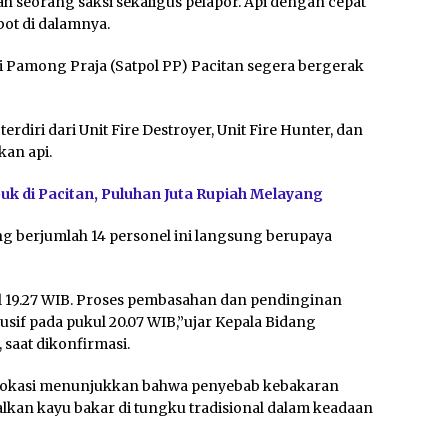
alah seorang saksi sekaligus pelapor. Api dengan cepat
ot di dalamnya.
 Pamong Praja (Satpol PP) Pacitan segera bergerak
diri dari Unit Fire Destroyer, Unit Fire Hunter, dan
an api.
uk di Pacitan, Puluhan Juta Rupiah Melayang
yang berjumlah 14 personel ini langsung berupaya
l 19.27 WIB. Proses pembasahan dan pendinginan
sif pada pukul 20.07 WIB,”ujar Kepala Bidang
saat dikonfirmasi.
di lokasi menunjukkan bahwa penyebab kebakaran
lkan kayu bakar di tungku tradisional dalam keadaan