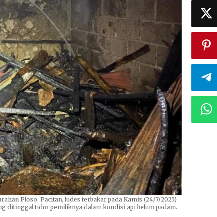
ahan Ploso, Pacitan, ludes terbakar pada Kamis (24/7/2025)
g ditinggal tidur pemiliknya dalam kondisi api belum padam.