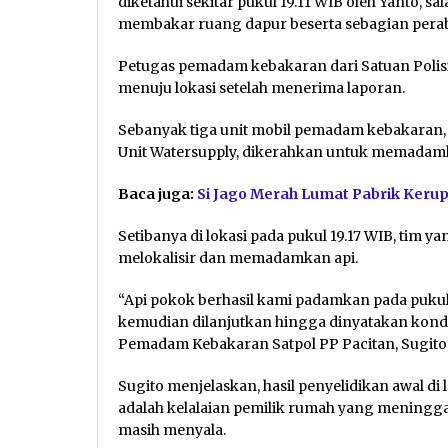
diketahui sekitar pukul 19.11 WIB oleh Yanto, s
membakar ruang dapur beserta sebagian perab
Petugas pemadam kebakaran dari Satuan Polisi
menuju lokasi setelah menerima laporan.
Sebanyak tiga unit mobil pemadam kebakaran, ter
Unit Watersupply, dikerahkan untuk memadamk
Baca juga:
Si Jago Merah Lumat Pabrik Kerup
Setibanya di lokasi pada pukul 19.17 WIB, tim 
melokalisir dan memadamkan api.
“Api pokok berhasil kami padamkan pada puku
kemudian dilanjutkan hingga dinyatakan kondu
Pemadam Kebakaran Satpol PP Pacitan, Sugito, 
Sugito menjelaskan, hasil penyelidikan awal 
adalah kelalaian pemilik rumah yang meningga
masih menyala.