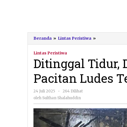
Ditinggal
Beranda
»
Lintas Peristiwa
»
Tidur,
Dapur
Lintas Peristiwa
Rumah
Ditinggal Tidur
Warga
Pacitan
Pacitan Ludes T
Ludes
Terbakar
oleh
24 Juli 2025
-
264 Dilihat
Sulthan
oleh
Sulthan Shalahuddin
Shalahuddin