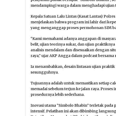
mendampingi warga dalam menghadapi ujian t
Kepala Satuan Lalu Lintas (Kasat Lantas) Polres
menjelaskan bahwa program ini lahir dari kep
yang menganggap proses permohonan SIM baru
“Kami memahami adanya anggapan di masyarak
belit, ujian teorinya sukar, dan ujian praktiknya 
analisis mendalam dan disesuaikan dengan situ
raya,” ujar AKP Angga dalam podcast bersama r
Ia menambahkan, desain lintasan ujian praktik 
sesungguhnya.
Tujuannya adalah untuk memastikan setiap ca
memadai sebelum terjun ke jalan raya. Proses
prosedurnya lebih sederhana.
Inovasi utama “Simbolo Bhabin” terletak pad
intensif. Pelatihan ini akan dibimbing lang