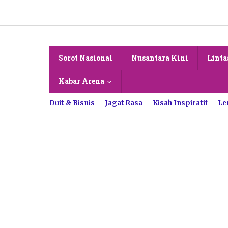
Lewati
ke
konten
Sorot Nasional
Nusantara Kini
Linta
Kabar Arena
Duit & Bisnis
Jagat Rasa
Kisah Inspiratif
Le