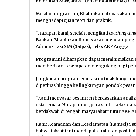
Ketertiban Masyarakat (Bhabinkamtibmas) di se
Melalui program ini, Bhabinkamtibmas akan 
menghadapi ujian teori dan praktik.
“Harapan kami, setelah mengikuti
coaching clini
Bahkan, Bhabinkamtibmas akan mendampingi 
Administrasi SIM (Satpas),” jelas AKP Angga.
Program ini diharapkan dapat meminimalkan a
memberikan kesempatan mengulang bagi pemo
Jangkauan program edukasi ini tidak hanya me
diperluas hingga ke lingkungan pondok pesan
“Kami menyasar pesantren berdasarkan analis
usia remaja. Harapannya, para santri kelak dapa
berdakwah di tengah masyarakat,” tutur AKP A
Kanit Keamanan dan Keselamatan (Kamsel) Satl
bahwa inisiatif ini mendapat sambutan positif d