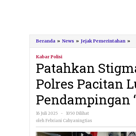
P
Beranda
»
News
»
Jejak Pemerintahan
»
S
Su
Kabar Polisi
Uj
Patahkan Stigma
SI
Po
Polres Pacitan
Pa
L
P
Pendampingan “
P
"S
Bh
oleh
16 Juli 2025
-
1050 Dilihat
Febriani
oleh
Febriani Cahyaningtias
Cahyaningtias