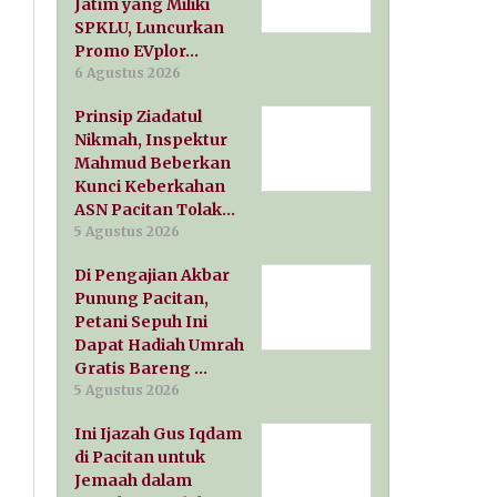
Jatim yang Miliki
SPKLU, Luncurkan
Promo EVplor…
6 Agustus 2026
Prinsip Ziadatul
Nikmah, Inspektur
Mahmud Beberkan
Kunci Keberkahan
ASN Pacitan Tolak…
5 Agustus 2026
Di Pengajian Akbar
Punung Pacitan,
Petani Sepuh Ini
Dapat Hadiah Umrah
Gratis Bareng …
5 Agustus 2026
Ini Ijazah Gus Iqdam
di Pacitan untuk
Jemaah dalam