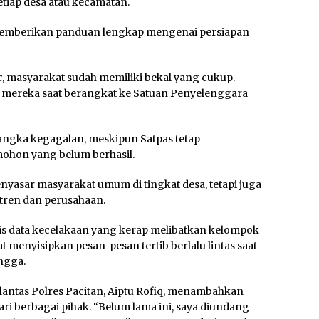
tiap desa atau kecamatan.
memberikan panduan lengkap mengenai persiapan
c
, masyarakat sudah memiliki bekal yang cukup.
mereka saat berangkat ke Satuan Penyelenggara
ngka kegagalan, meskipun Satpas tetap
hon yang belum berhasil.
nyasar masyarakat umum di tingkat desa, tetapi juga
tren dan perusahaan.
is data kecelakaan yang kerap melibatkan kelompok
t menyisipkan pesan-pesan tertib berlalu lintas saat
ngga.
antas Polres Pacitan, Aiptu Rofiq, menambahkan
ari berbagai pihak. “Belum lama ini, saya diundang