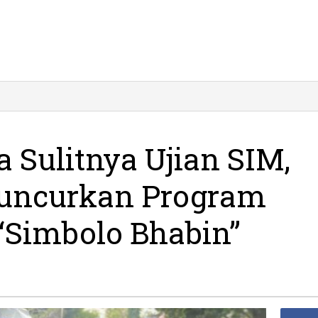
atahkan
tigma
litnya
ian
 Sulitnya Ujian SIM,
M,
lres
 Luncurkan Program
citan
uncurkan
rogram
Simbolo Bhabin”
endampingan
imbolo
abin"