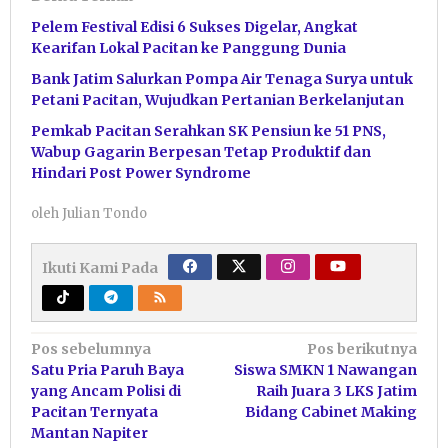
Pelem Festival Edisi 6 Sukses Digelar, Angkat
Kearifan Lokal Pacitan ke Panggung Dunia
Bank Jatim Salurkan Pompa Air Tenaga Surya untuk
Petani Pacitan, Wujudkan Pertanian Berkelanjutan
Pemkab Pacitan Serahkan SK Pensiun ke 51 PNS,
Wabup Gagarin Berpesan Tetap Produktif dan
Hindari Post Power Syndrome
oleh
Julian Tondo
Ikuti Kami Pada
Navigasi
Pos sebelumnya
Pos berikutnya
Satu Pria Paruh Baya
Siswa SMKN 1 Nawangan
pos
yang Ancam Polisi di
Raih Juara 3 LKS Jatim
Pacitan Ternyata
Bidang Cabinet Making
Mantan Napiter