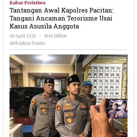
Kabar Peristiwa
Pacitan:
Tantangan Awal Kapolres Pacitan:
Tangani
Tangani Ancaman Terorisme Usai
Ancaman
Kasus Asusila Anggota
Terorisme
Usai
oleh
26 April 2025
-
1041 Dilihat
Kasus
Julian
oleh
Julian Tondo
Asusila
Tondo
Anggota