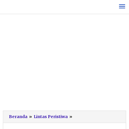
Lewati
ke
konten
Tantangan
Beranda
»
Lintas Peristiwa
»
Awal
Kapolres