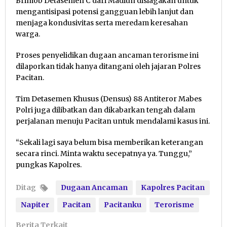
Brimob Detasemen C dari Madiun disiagakan untuk
mengantisipasi potensi gangguan lebih lanjut dan
menjaga kondusivitas serta meredam keresahan
warga.
Proses penyelidikan dugaan ancaman terorisme ini
dilaporkan tidak hanya ditangani oleh jajaran Polres
Pacitan.
Tim Detasemen Khusus (Densus) 88 Antiteror Mabes
Polri juga dilibatkan dan dikabarkan tengah dalam
perjalanan menuju Pacitan untuk mendalami kasus ini.
“Sekali lagi saya belum bisa memberikan keterangan
secara rinci. Minta waktu secepatnya ya. Tunggu,”
pungkas Kapolres.
Ditag
Dugaan Ancaman
Kapolres Pacitan
Napiter
Pacitan
Pacitanku
Terorisme
Berita Terkait