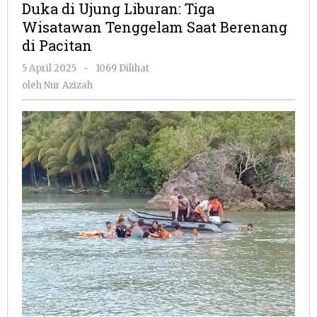
Duka di Ujung Liburan: Tiga
Liburan:
Wisatawan Tenggelam Saat Berenang
Tiga
di Pacitan
Wisatawan
Tenggelam
oleh
5 April 2025
-
1069 Dilihat
Saat
Nur
oleh
Nur Azizah
Berenang
Azizah
di
Pacitan