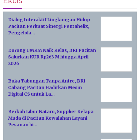
Ekbis
Dialog Interaktif Lingkungan Hidup
Pacitan Perkuat Sinergi Pentahelix,
Pengelola…
Dorong UMKM Naik Kelas, BRI Pacitan
Salurkan KUR Rp263 M hingga April
2026
Buka Tabungan Tanpa Antre, BRI
Cabang Pacitan Hadirkan Mesin
Digital CS untuk La…
Berkah Libur Nataru, Supplier Kelapa
Muda di Pacitan Kewalahan Layani
Pesanan hi…