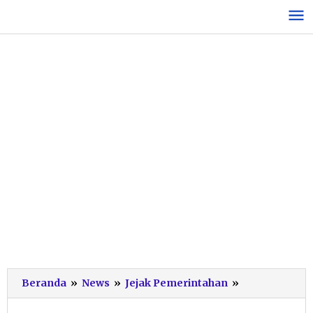
Lewati
ke
konten
Pacitan
Beranda
»
News
»
Jejak Pemerintahan
»
Launching
Aplikasi