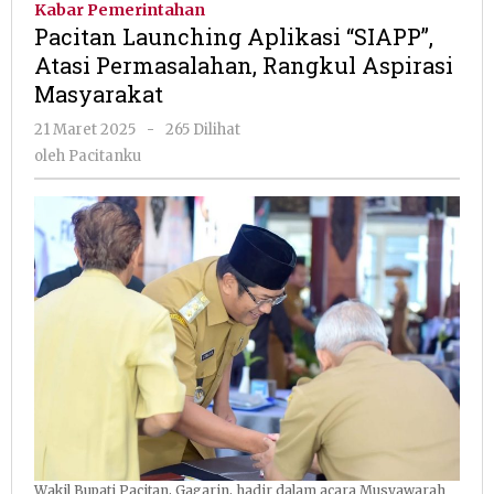
Kabar Pemerintahan
"SIAPP",
Pacitan Launching Aplikasi “SIAPP”,
Atasi
Atasi Permasalahan, Rangkul Aspirasi
Permasalahan
Masyarakat
Rangkul
Aspirasi
oleh
21 Maret 2025
-
265 Dilihat
Masyarakat
Pacitanku
oleh
Pacitanku
Wakil Bupati Pacitan, Gagarin, hadir dalam acara Musyawarah