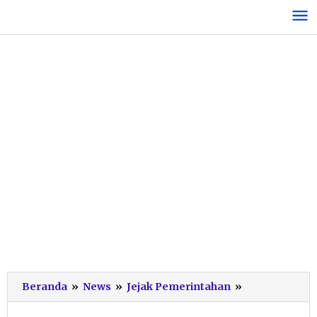
Lewati
ke
konten
Wabup
Beranda
»
News
»
Jejak Pemerintahan
»
Gagarin
Siap