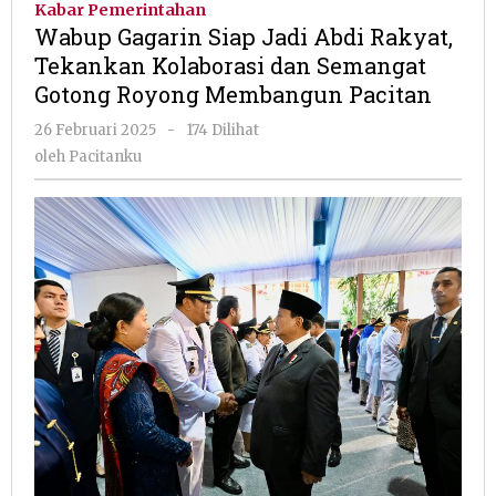
Kabar Pemerintahan
Jadi
Wabup Gagarin Siap Jadi Abdi Rakyat,
Abdi
Tekankan Kolaborasi dan Semangat
Rakyat,
Gotong Royong Membangun Pacitan
Tekankan
Kolaborasi
oleh
26 Februari 2025
-
174 Dilihat
dan
Pacitanku
oleh
Pacitanku
Semangat
Gotong
Royong
Membangun
Pacitan