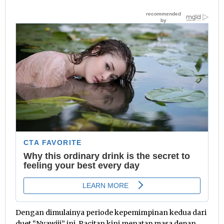
Dengan dimulainya periode kepemimpinan kedua dari
duet “Nyawiji” ini, Pacitan kini menatap masa depan