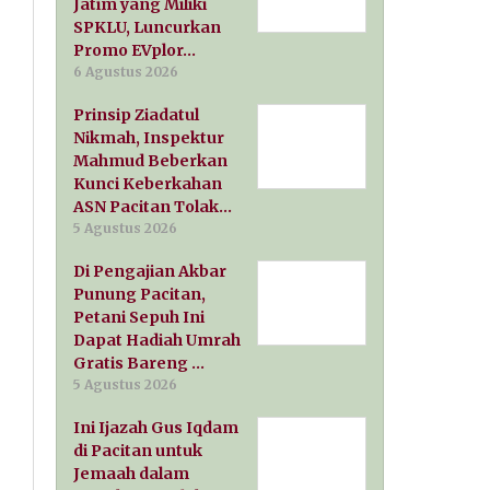
Jatim yang Miliki
SPKLU, Luncurkan
Promo EVplor…
6 Agustus 2026
Prinsip Ziadatul
Nikmah, Inspektur
Mahmud Beberkan
Kunci Keberkahan
ASN Pacitan Tolak…
5 Agustus 2026
Di Pengajian Akbar
Punung Pacitan,
Petani Sepuh Ini
Dapat Hadiah Umrah
Gratis Bareng …
5 Agustus 2026
Ini Ijazah Gus Iqdam
di Pacitan untuk
Jemaah dalam