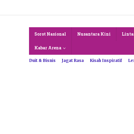
Lewati
ke
konten
Sorot Nasional
Nusantara Kini
Linta
Kabar Arena
Duit & Bisnis
Jagat Rasa
Kisah Inspiratif
Le