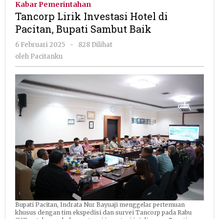
Kabar Pemerintahan
Hotel
Tancorp Lirik Investasi Hotel di
di
Pacitan, Bupati Sambut Baik
Pacitan,
Bupati
oleh
6 Februari 2025
-
828 Dilihat
Sambut
Pacitanku
oleh
Pacitanku
Baik
Bupati Pacitan, Indrata Nur Bayuaji menggelar pertemuan
khusus dengan tim ekspedisi dan survei Tancorp pada Rabu