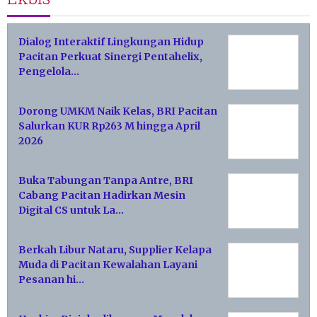
Dialog Interaktif Lingkungan Hidup
Pacitan Perkuat Sinergi Pentahelix,
Pengelola…
Dorong UMKM Naik Kelas, BRI Pacitan
Salurkan KUR Rp263 M hingga April
2026
Buka Tabungan Tanpa Antre, BRI
Cabang Pacitan Hadirkan Mesin
Digital CS untuk La…
Berkah Libur Nataru, Supplier Kelapa
Muda di Pacitan Kewalahan Layani
Pesanan hi…