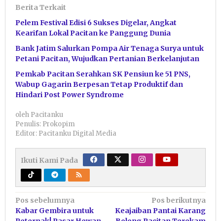
Berita Terkait
Pelem Festival Edisi 6 Sukses Digelar, Angkat
Kearifan Lokal Pacitan ke Panggung Dunia
Bank Jatim Salurkan Pompa Air Tenaga Surya untuk
Petani Pacitan, Wujudkan Pertanian Berkelanjutan
Pemkab Pacitan Serahkan SK Pensiun ke 51 PNS,
Wabup Gagarin Berpesan Tetap Produktif dan
Hindari Post Power Syndrome
oleh
Pacitanku
Penulis: Prokopim
Editor: Pacitanku Digital Media
Ikuti Kami Pada
Navigasi
Pos sebelumnya
Pos berikutnya
Kabar Gembira untuk
Keajaiban Pantai Karang
pos