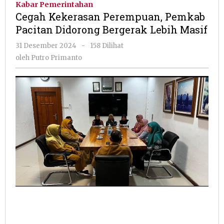
Kabar Pemerintahan
Pemkab
Cegah Kekerasan Perempuan, Pemkab
Pacitan
Pacitan Didorong Bergerak Lebih Masif
Didorong
Bergerak
oleh
31 Desember 2024
-
158 Dilihat
Lebih
Putro
oleh
Putro Primanto
Masif
Primanto