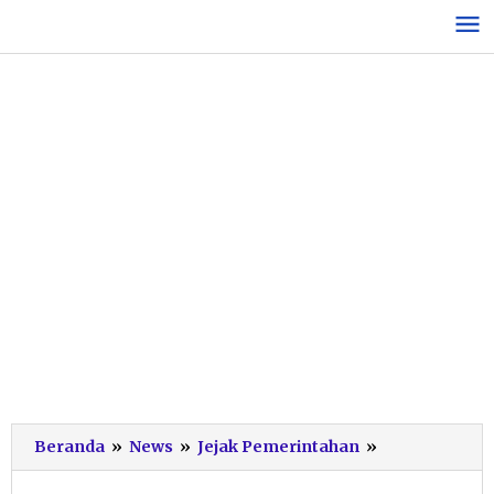
Lewati
ke
konten
Cegah
Beranda
»
News
»
Jejak Pemerintahan
»
Kekerasan
Perempuan,