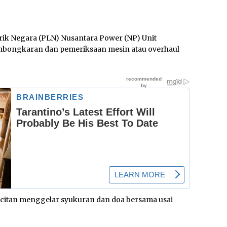
rik Negara (PLN) Nusantara Power (NP) Unit
mbongkaran dan pemeriksaan mesin atau overhaul
acitan menggelar syukuran dan doa bersama usai