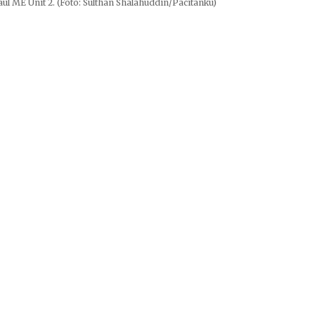
l ME Unit 2. (Foto: Sulthan Shalahuddin/Pacitanku)