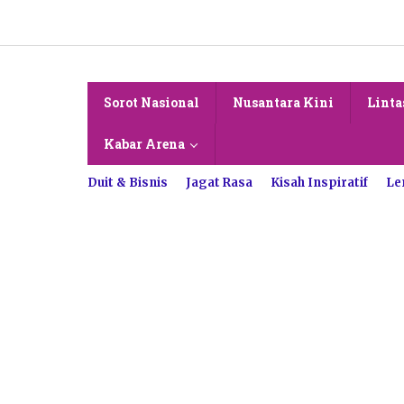
Lewati
ke
konten
Sorot Nasional
Nusantara Kini
Linta
Kabar Arena
Duit & Bisnis
Jagat Rasa
Kisah Inspiratif
Le