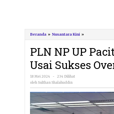
PLN
Beranda
»
Nusantara Kini
»
NP
UP
PLN NP UP Paci
Pacitan
Gelar
Usai Sukses Ove
Syukuran
Usai
Sukses
oleh
18 Mei 2024
-
234 Dilihat
Overhaul
Sulthan
ME
oleh
Sulthan Shalahuddin
Shalahuddin
Unit
2