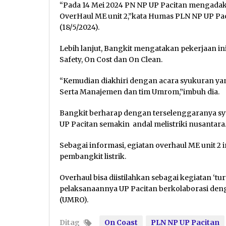
“Pada 14 Mei 2024 PN NP UP Pacitan mengadak
OverHaul ME unit 2,”kata Humas PLN NP UP P
(18/5/2024).
Lebih lanjut, Bangkit mengatakan pekerjaan in
Safety, On Cost dan On Clean.
“Kemudian diakhiri dengan acara syukuran yan
Serta Manajemen dan tim Umrom,”imbuh dia.
Bangkit berharap dengan terselenggaranya sy
UP Pacitan semakin andal melistriki nusantara
Sebagai informasi, egiatan overhaul ME unit 2
pembangkit listrik.
Overhaul bisa diistilahkan sebagai kegiatan ‘
pelaksanaannya UP Pacitan berkolaborasi den
(UMRO).
Ditag
On Coast
PLN NP UP Pacitan