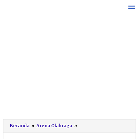
Lewati
ke
konten
Mantap!
Beranda
»
Arena Olahraga
»
Jujitsu
Pacitan