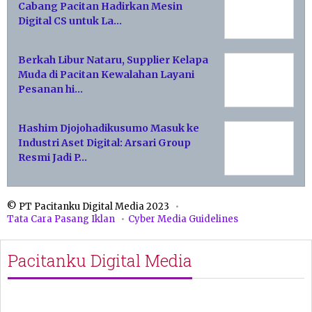
Cabang Pacitan Hadirkan Mesin
Digital CS untuk La…
Berkah Libur Nataru, Supplier Kelapa
Muda di Pacitan Kewalahan Layani
Pesanan hi…
Hashim Djojohadikusumo Masuk ke
Industri Aset Digital: Arsari Group
Resmi Jadi P…
© PT Pacitanku Digital Media 2023
Tata Cara Pasang Iklan
Cyber Media Guidelines
Pacitanku Digital Media