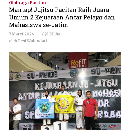
Olahraga Pacitan
Raih
Mantap! Jujitsu Pacitan Raih Juara
Juara
Umum 2 Kejuaraan Antar Pelajar dan
Umum
Mahasiswa se-Jatim
2
Kejuaraan
oleh
7 Maret 2024
-
891 Dilihat
Antar
Resi
oleh
Resi Wulandari
Pelajar
Wulandari
dan
Mahasiswa
se-
Jatim