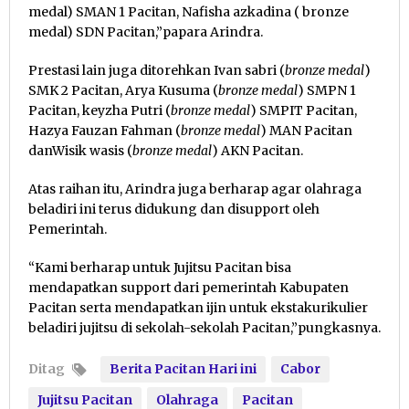
medal) SMAN 1 Pacitan, Nafisha azkadina ( bronze
medal) SDN Pacitan,”papara Arindra.
Prestasi lain juga ditorehkan Ivan sabri (
bronze medal
)
SMK 2 Pacitan, Arya Kusuma (
bronze medal
) SMPN 1
Pacitan, keyzha Putri (
bronze medal
) SMPIT Pacitan,
Hazya Fauzan Fahman (
bronze medal
) MAN Pacitan
danWisik wasis (
bronze medal
) AKN Pacitan.
Atas raihan itu, Arindra juga berharap agar olahraga
beladiri ini terus didukung dan disupport oleh
Pemerintah.
“Kami berharap untuk Jujitsu Pacitan bisa
mendapatkan support dari pemerintah Kabupaten
Pacitan serta mendapatkan ijin untuk ekstakurikulier
beladiri jujitsu di sekolah-sekolah Pacitan,”pungkasnya.
Ditag
Berita Pacitan Hari ini
Cabor
Jujitsu Pacitan
Olahraga
Pacitan