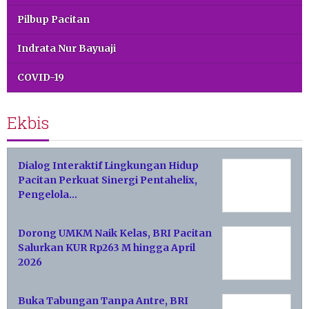
Pilbup Pacitan
Indrata Nur Bayuaji
COVID-19
Ekbis
Dialog Interaktif Lingkungan Hidup
Pacitan Perkuat Sinergi Pentahelix,
Pengelola…
Dorong UMKM Naik Kelas, BRI Pacitan
Salurkan KUR Rp263 M hingga April
2026
Buka Tabungan Tanpa Antre, BRI