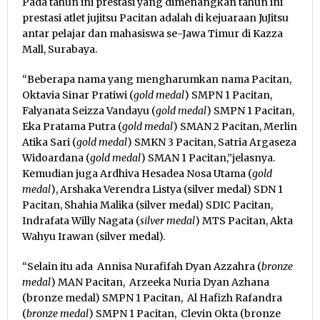
Pada tahun ini prestasi yang dimenangkan tahun ini
prestasi atlet jujitsu Pacitan adalah di kejuaraan JuJitsu
antar pelajar dan mahasiswa se-Jawa Timur di Kazza
Mall, Surabaya.
“Beberapa nama yang mengharumkan nama Pacitan,
Oktavia Sinar Pratiwi (
gold medal
) SMPN 1 Pacitan,
Falyanata Seizza Vandayu (
gold medal
) SMPN 1 Pacitan,
Eka Pratama Putra (
gold medal
) SMAN 2 Pacitan, Merlin
Atika Sari (
gold medal
) SMKN 3 Pacitan, Satria Argaseza
Widoardana (
gold medal
) SMAN 1 Pacitan,”jelasnya.
Kemudian juga Ardhiva Hesadea Nosa Utama (
gold
medal
), Arshaka Verendra Listya (silver medal) SDN 1
Pacitan, Shahia Malika (silver medal) SDIC Pacitan,
Indrafata Willy Nagata (
silver medal
) MTS Pacitan, Akta
Wahyu Irawan (silver medal).
“Selain itu ada Annisa Nurafifah Dyan Azzahra (
bronze
medal
) MAN Pacitan, Arzeeka Nuria Dyan Azhana
(bronze medal) SMPN 1 Pacitan, Al Hafizh Rafandra
(
bronze medal
) SMPN 1 Pacitan, Clevin Okta (bronze