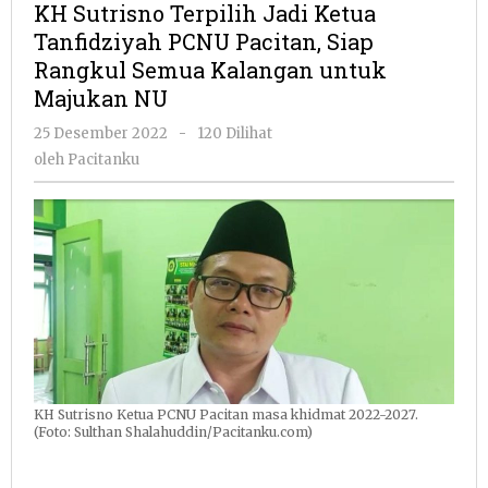
KH Sutrisno Terpilih Jadi Ketua
Jadi
Tanfidziyah PCNU Pacitan, Siap
Ketua
Rangkul Semua Kalangan untuk
Tanfidziyah
PCNU
Majukan NU
Pacitan,
oleh
25 Desember 2022
-
120 Dilihat
Siap
Pacitanku
Rangkul
oleh
Pacitanku
Semua
Kalangan
untuk
Majukan
NU
KH Sutrisno Ketua PCNU Pacitan masa khidmat 2022-2027.
(Foto: Sulthan Shalahuddin/Pacitanku.com)