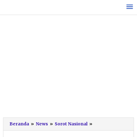
Lewati
ke
konten
KH
Beranda
»
News
»
Sorot Nasional
»
Sutrisno
Terpilih