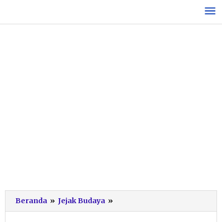
Lewati
ke
konten
Sejarah
Beranda
»
Jejak Budaya
»
Festival
Ronthek