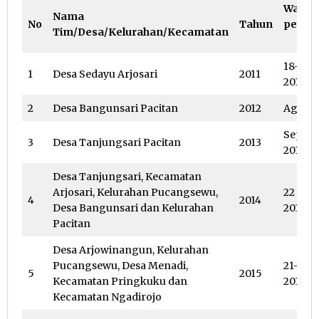
Waktu
Nama
No
Tahun
pelak
Tim/Desa/Kelurahan/Kecamatan
18-19 
1
Desa Sedayu Arjosari
2011
2011
2
Desa Bangunsari Pacitan
2012
Agustu
Septe
3
Desa Tanjungsari Pacitan
2013
2013
Desa Tanjungsari, Kecamatan
Arjosari, Kelurahan Pucangsewu,
22 – 24 
4
2014
Desa Bangunsari dan Kelurahan
2014
Pacitan
Desa Arjowinangun, Kelurahan
Pucangsewu, Desa Menadi,
21-23 
5
2015
Kecamatan Pringkuku dan
2015
Kecamatan Ngadirojo