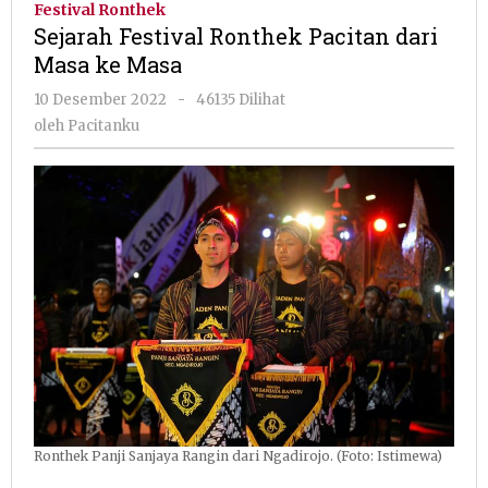
Festival Ronthek
Pacitan
Sejarah Festival Ronthek Pacitan dari
dari
Masa ke Masa
Masa
ke
oleh
10 Desember 2022
-
46135 Dilihat
Masa
Pacitanku
oleh
Pacitanku
Ronthek Panji Sanjaya Rangin dari Ngadirojo. (Foto: Istimewa)