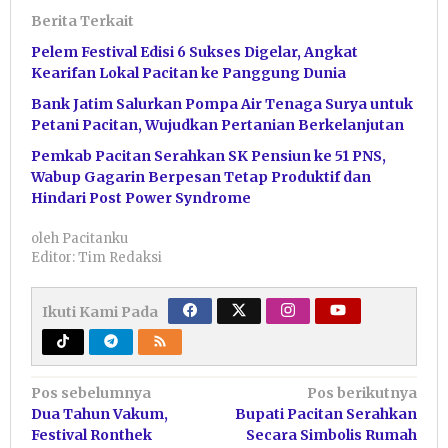
Berita Terkait
Pelem Festival Edisi 6 Sukses Digelar, Angkat
Kearifan Lokal Pacitan ke Panggung Dunia
Bank Jatim Salurkan Pompa Air Tenaga Surya untuk
Petani Pacitan, Wujudkan Pertanian Berkelanjutan
Pemkab Pacitan Serahkan SK Pensiun ke 51 PNS,
Wabup Gagarin Berpesan Tetap Produktif dan
Hindari Post Power Syndrome
oleh
Pacitanku
Editor: Tim Redaksi
Ikuti Kami Pada
Navigasi
Pos sebelumnya
Pos berikutnya
Dua Tahun Vakum,
Bupati Pacitan Serahkan
pos
Festival Ronthek
Secara Simbolis Rumah