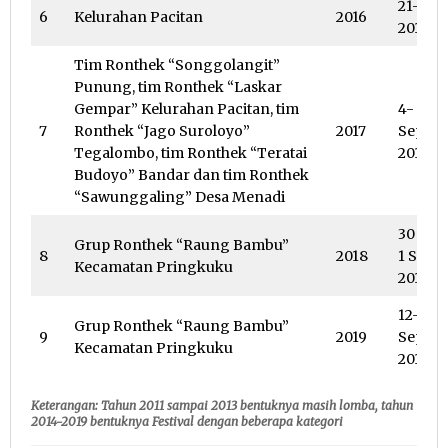
21-22 
6
Kelurahan Pacitan
2016
2016
Tim Ronthek “Songgolangit”
Punung, tim Ronthek “Laskar
Gempar” Kelurahan Pacitan, tim
4- 6
7
Ronthek “Jago Suroloyo”
2017
Septe
Tegalombo, tim Ronthek “Teratai
2017
Budoyo” Bandar dan tim Ronthek
“Sawunggaling” Desa Menadi
30 Agu
Grup Ronthek “Raung Bambu”
8
2018
1 Sept
Kecamatan Pringkuku
2018
12-14
Grup Ronthek “Raung Bambu”
9
2019
Septe
Kecamatan Pringkuku
2019
Keterangan: Tahun 2011 sampai 2013 bentuknya masih lomba, tahun
2014-2019 bentuknya Festival dengan beberapa kategori