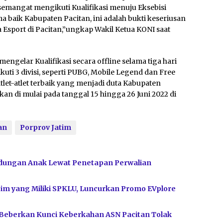
 semangat mengikuti Kualifikasi menuju Eksebisi
baik Kabupaten Pacitan, ini adalah bukti keseriusan
port di Pacitan,”ungkap Wakil Ketua KONI saat
engelar Kualifikasi secara offline selama tiga hari
ikuti 3 divisi, seperti PUBG, Mobile Legend dan Free
h atlet-atlet terbaik yang menjadi duta Kabupaten
kan di mulai pada tanggal 15 hingga 26 Juni 2022 di
an
Porprov Jatim
dungan Anak Lewat Penetapan Perwalian
im yang Miliki SPKLU, Luncurkan Promo EVplore
 Beberkan Kunci Keberkahan ASN Pacitan Tolak