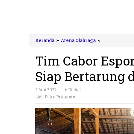
Tim
Beranda
»
Arena Olahraga
»
Cabor
Esport
Tim Cabor Espor
Kabupaten
Pacitan
Siap Bertarung 
Siap
Bertarung
di
oleh
5 Juni 2022
-
6 Dilihat
Porprov
Putro
Jatim
oleh
Putro Primanto
Primanto
2022