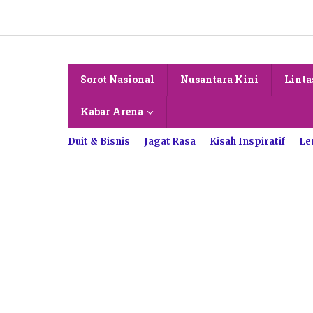
Lewati
ke
konten
Sorot Nasional
Nusantara Kini
Linta
Kabar Arena
Duit & Bisnis
Jagat Rasa
Kisah Inspiratif
Le