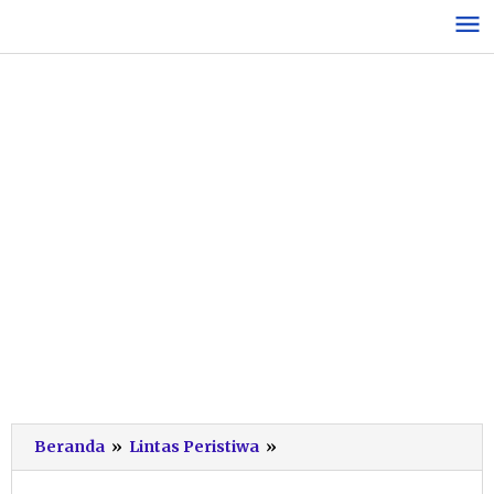
Lewati
ke
konten
Satwa
Beranda
»
Lintas Peristiwa
»
Langka
Landak