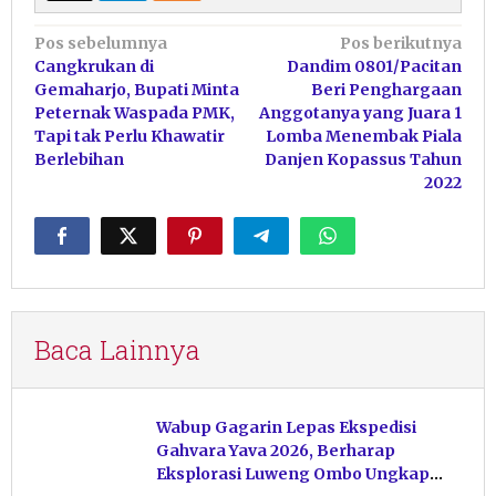
Navigasi
Pos sebelumnya
Pos berikutnya
Cangkrukan di
Dandim 0801/Pacitan
pos
Gemaharjo, Bupati Minta
Beri Penghargaan
Peternak Waspada PMK,
Anggotanya yang Juara 1
Tapi tak Perlu Khawatir
Lomba Menembak Piala
Berlebihan
Danjen Kopassus Tahun
2022
Baca Lainnya
Wabup Gagarin Lepas Ekspedisi
Gahvara Yava 2026, Berharap
Eksplorasi Luweng Ombo Ungkap