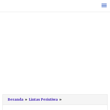
Lewati
ke
konten
Tabrakan
Beranda
»
Lintas Peristiwa
»
Sepeda
Motor