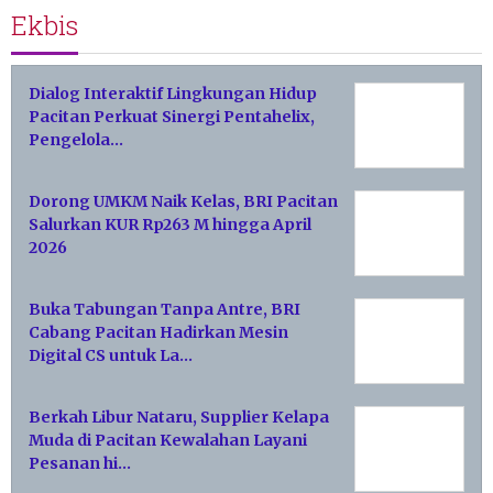
Ekbis
Dialog Interaktif Lingkungan Hidup
Pacitan Perkuat Sinergi Pentahelix,
Pengelola…
Dorong UMKM Naik Kelas, BRI Pacitan
Salurkan KUR Rp263 M hingga April
2026
Buka Tabungan Tanpa Antre, BRI
Cabang Pacitan Hadirkan Mesin
Digital CS untuk La…
Berkah Libur Nataru, Supplier Kelapa
Muda di Pacitan Kewalahan Layani
Pesanan hi…