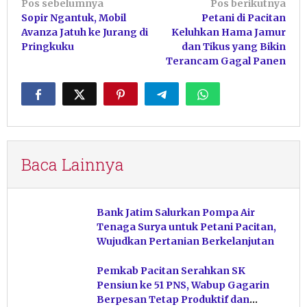
Navigasi
Pos sebelumnya
Pos berikutnya
Sopir Ngantuk, Mobil
Petani di Pacitan
pos
Avanza Jatuh ke Jurang di
Keluhkan Hama Jamur
Pringkuku
dan Tikus yang Bikin
Terancam Gagal Panen
Baca Lainnya
Bank Jatim Salurkan Pompa Air
Tenaga Surya untuk Petani Pacitan,
Wujudkan Pertanian Berkelanjutan
Pemkab Pacitan Serahkan SK
Pensiun ke 51 PNS, Wabup Gagarin
Berpesan Tetap Produktif dan