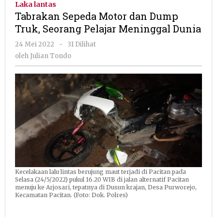
Laka lantas
dan
Tabrakan Sepeda Motor dan Dump
Dump
Truk, Seorang Pelajar Meninggal Dunia
Truk,
Seorang
oleh
24 Mei 2022
-
31 Dilihat
Pelajar
Julian
oleh
Julian Tondo
Meninggal
Tondo
Dunia
Kecelakaan lalu lintas berujung maut terjadi di Pacitan pada
Selasa (24/5/2022) pukul 16.20 WIB di jalan alternatif Pacitan
menuju ke Arjosari, tepatnya di Dusun krajan, Desa Purworejo,
Kecamatan Pacitan. (Foto: Dok. Polres)