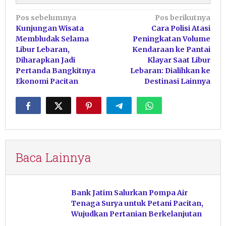
Navigasi
Pos sebelumnya
Pos berikutnya
Kunjungan Wisata
Cara Polisi Atasi
pos
Membludak Selama
Peningkatan Volume
Libur Lebaran,
Kendaraan ke Pantai
Diharapkan Jadi
Klayar Saat Libur
Pertanda Bangkitnya
Lebaran: Dialihkan ke
Ekonomi Pacitan
Destinasi Lainnya
Baca Lainnya
Bank Jatim Salurkan Pompa Air
Tenaga Surya untuk Petani Pacitan,
Wujudkan Pertanian Berkelanjutan