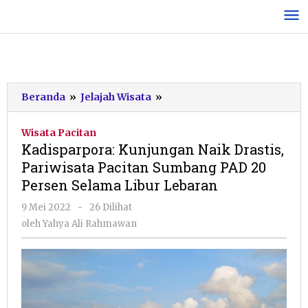
Lewati
ke
konten
Kadisparpora:
Beranda
»
Jelajah Wisata
»
Kunjungan
Naik
Wisata Pacitan
Drastis,
Kadisparpora: Kunjungan Naik Drastis,
Pariwisata
Pariwisata Pacitan Sumbang PAD 20
Pacitan
Persen Selama Libur Lebaran
Sumbang
PAD
oleh
9 Mei 2022
-
26 Dilihat
20
Yahya
oleh
Yahya Ali Rahmawan
Persen
Ali
Selama
Rahmawan
Libur
Lebaran