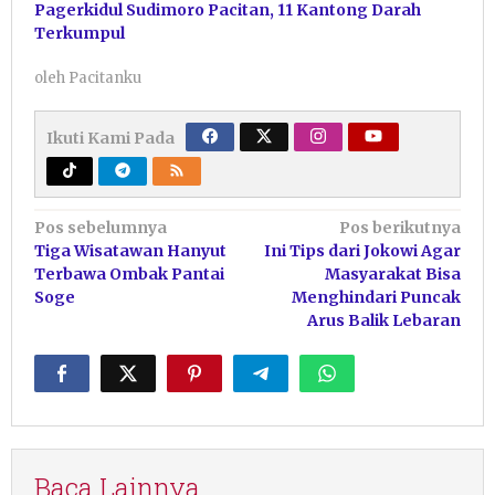
Pagerkidul Sudimoro Pacitan, 11 Kantong Darah
Terkumpul
oleh
Pacitanku
Ikuti Kami Pada
Navigasi
Pos sebelumnya
Pos berikutnya
Tiga Wisatawan Hanyut
Ini Tips dari Jokowi Agar
pos
Terbawa Ombak Pantai
Masyarakat Bisa
Soge
Menghindari Puncak
Arus Balik Lebaran
Baca Lainnya