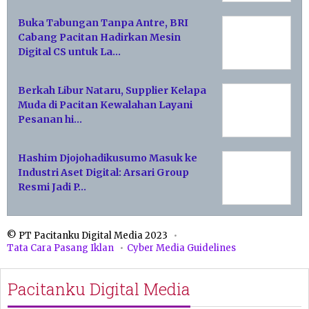
Buka Tabungan Tanpa Antre, BRI
Cabang Pacitan Hadirkan Mesin
Digital CS untuk La…
Berkah Libur Nataru, Supplier Kelapa
Muda di Pacitan Kewalahan Layani
Pesanan hi…
Hashim Djojohadikusumo Masuk ke
Industri Aset Digital: Arsari Group
Resmi Jadi P…
© PT Pacitanku Digital Media 2023
Tata Cara Pasang Iklan
Cyber Media Guidelines
Pacitanku Digital Media