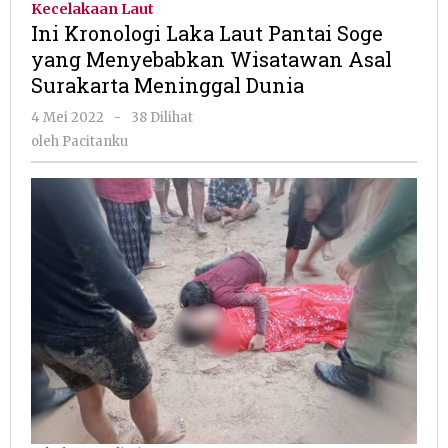
Kecelakaan Laut
Laut
Ini Kronologi Laka Laut Pantai Soge
Pantai
yang Menyebabkan Wisatawan Asal
Soge
Surakarta Meninggal Dunia
yang
Menyebabkan
oleh
4 Mei 2022
-
38 Dilihat
Wisatawan
Pacitanku
oleh
Pacitanku
Asal
Surakarta
Meninggal
Dunia