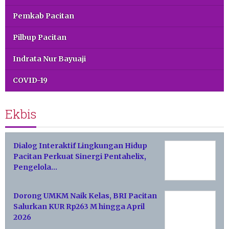
Pemkab Pacitan
Pilbup Pacitan
Indrata Nur Bayuaji
COVID-19
Ekbis
Dialog Interaktif Lingkungan Hidup
Pacitan Perkuat Sinergi Pentahelix,
Pengelola…
Dorong UMKM Naik Kelas, BRI Pacitan
Salurkan KUR Rp263 M hingga April
2026