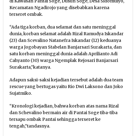
di Kawasan Pantai Soge, Dusun Soge, Desa Sidomulyo,
Kecamatan Ngadirojo yang disebabkan karena
terseret ombak.
“Ada tiga korban, dua selamat dan satu meninggal
dunia, korban selamat adalah Rizal Ramudya Iskandar
(23) dan Scevalino Natanefra Iskandar (12) keduanya
warga Jogobayan Stabelan Banjarsari Surakarta, dan
satu korban meninggal dunia adalah Aprilianto Adi
Cahyanto (30) warga Ngemplak Rejosari Banjarsari
Surakarta,”katanya.
Adapun saksi-saksi kejadian tersebut adalah dua team
rescue yang bertugas yaitu Rio Dwi Laksono dan Joko
Sujatmiko.
“Kronologi kejadian, bahwa korban atas nama Rizal
dan Schevalino bermain air di Pantai Soge tiba-tiba
tersapu ombak Pantai sehingga terseret ke
tengah,”tandasnya.