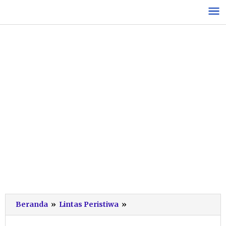
Lewati
ke
konten
Ini
Beranda
»
Lintas Peristiwa
»
Kronologi
Laka