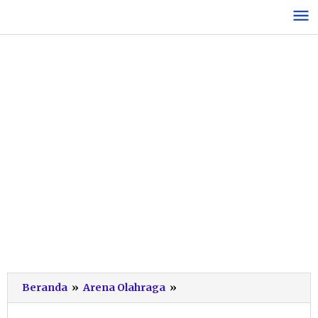
Lewati
ke
konten
Kejar
Beranda
»
Arena Olahraga
»
Target
Maksimal