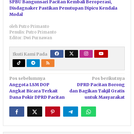
SPBU Bangunsari Pacitan Kembali Beroperasi,
Disdagnaker Pastikan Penutupan Dipicu Kendala
Modal
oleh
Putro Primanto
Penulis: Putro Primanto
Editor: Dwi Purnawan
Ikuti Kami Pada
Navigasi
Pos sebelumnya
Pos berikutnya
Anggota LSM DOP
DPRD Pacitan Borong
pos
Angkat Bicara Terkait
dan Bagikan Takjil Gratis
Dana Pokir DPRD Pacitan
untuk Masyarakat