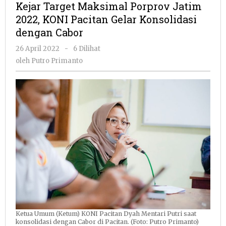
Kejar Target Maksimal Porprov Jatim
Porprov
2022, KONI Pacitan Gelar Konsolidasi
Jatim
dengan Cabor
2022,
KONI
oleh
26 April 2022
-
6 Dilihat
Pacitan
Putro
oleh
Putro Primanto
Gelar
Primanto
Konsolidasi
dengan
Cabor
Ketua Umum (Ketum) KONI Pacitan Dyah Mentari Putri saat
konsolidasi dengan Cabor di Pacitan. (Foto: Putro Primanto)