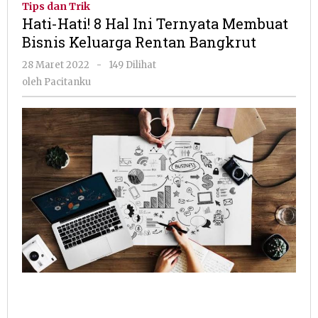
Tips dan Trik
Hal
Hati-Hati! 8 Hal Ini Ternyata Membuat
Ini
Bisnis Keluarga Rentan Bangkrut
Ternyata
Membuat
oleh
28 Maret 2022
-
149 Dilihat
Bisnis
Pacitanku
oleh
Pacitanku
Keluarga
Rentan
Bangkrut