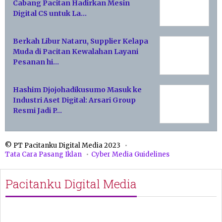
Cabang Pacitan Hadirkan Mesin
Digital CS untuk La…
Berkah Libur Nataru, Supplier Kelapa
Muda di Pacitan Kewalahan Layani
Pesanan hi…
Hashim Djojohadikusumo Masuk ke
Industri Aset Digital: Arsari Group
Resmi Jadi P…
© PT Pacitanku Digital Media 2023
Tata Cara Pasang Iklan
Cyber Media Guidelines
Pacitanku Digital Media