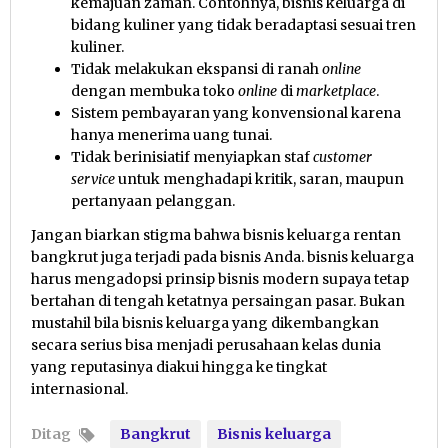
kemajuan zaman. Contohnya, bisnis keluarga di
bidang kuliner yang tidak beradaptasi sesuai tren
kuliner.
Tidak melakukan ekspansi di ranah
online
dengan membuka toko
online
di
marketplace
.
Sistem pembayaran yang konvensional karena
hanya menerima uang tunai.
Tidak berinisiatif menyiapkan staf
customer
service
untuk menghadapi kritik, saran, maupun
pertanyaan pelanggan.
Jangan biarkan stigma bahwa bisnis keluarga rentan
bangkrut juga terjadi pada bisnis Anda. bisnis keluarga
harus mengadopsi prinsip bisnis modern supaya tetap
bertahan di tengah ketatnya persaingan pasar. Bukan
mustahil bila bisnis keluarga yang dikembangkan
secara serius bisa menjadi perusahaan kelas dunia
yang reputasinya diakui hingga ke tingkat
internasional.
Ditag
Bangkrut
Bisnis keluarga