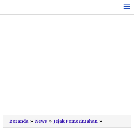
Lewati
ke
konten
Ketua
Beranda
»
News
»
Jejak Pemerintahan
»
DPRD
Pacitan: