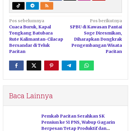
Navigasi
Pos sebelumnya
Pos berikutnya
Cuaca Buruk, Kapal
SPBU di Kawasan Pantai
pos
Tongkang Batubara
Soge Diresmikan,
Rute Kalimantan-Cilacap
Diharapkan Dongkrak
Bersandar di Teluk
Pengembangan Wisata
Pacitan
Pacitan
Baca Lainnya
Pemkab Pacitan Serahkan SK
Pensiun ke 51 PNS, Wabup Gagarin
Berpesan Tetap Produktif dan