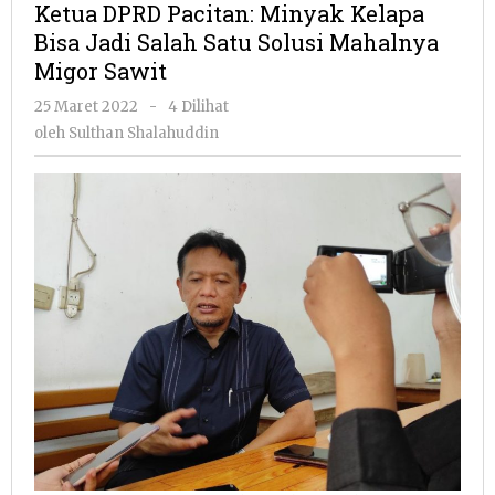
Ketua DPRD Pacitan: Minyak Kelapa
Minyak
Bisa Jadi Salah Satu Solusi Mahalnya
Kelapa
Migor Sawit
Bisa
Jadi
oleh
25 Maret 2022
-
4 Dilihat
Salah
Sulthan
oleh
Sulthan Shalahuddin
Satu
Shalahuddin
Solusi
Mahalnya
Migor
Sawit