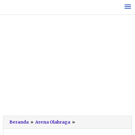
Lewati
ke
konten
Futsal
Beranda
»
Arena Olahraga
»
Gala
Desa