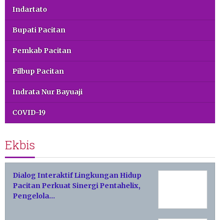
Indartato
Bupati Pacitan
Pemkab Pacitan
Pilbup Pacitan
Indrata Nur Bayuaji
COVID-19
Ekbis
Dialog Interaktif Lingkungan Hidup
Pacitan Perkuat Sinergi Pentahelix,
Pengelola…