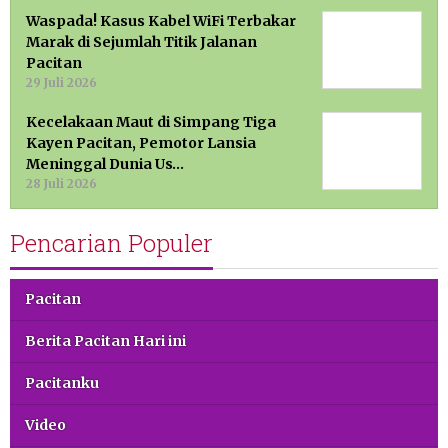
Waspada! Kasus Kabel WiFi Terbakar
Marak di Sejumlah Titik Jalanan
Pacitan
29 Juli 2026
Kecelakaan Maut di Simpang Tiga
Kayen Pacitan, Pemotor Lansia
Meninggal Dunia Us…
28 Juli 2026
Pencarian Populer
Pacitan
Berita Pacitan Hari ini
Pacitanku
Video