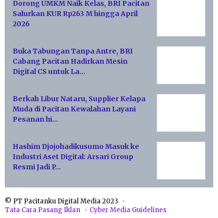
Dorong UMKM Naik Kelas, BRI Pacitan
Salurkan KUR Rp263 M hingga April
2026
Buka Tabungan Tanpa Antre, BRI
Cabang Pacitan Hadirkan Mesin
Digital CS untuk La…
Berkah Libur Nataru, Supplier Kelapa
Muda di Pacitan Kewalahan Layani
Pesanan hi…
Hashim Djojohadikusumo Masuk ke
Industri Aset Digital: Arsari Group
Resmi Jadi P…
© PT Pacitanku Digital Media 2023
Tata Cara Pasang Iklan
Cyber Media Guidelines