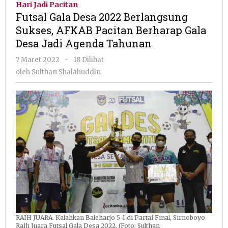
Hari Jadi Pacitan
2022
Futsal Gala Desa 2022 Berlangsung
Berlangsung
Sukses, AFKAB Pacitan Berharap Gala
Sukses,
Desa Jadi Agenda Tahunan
AFKAB
Pacitan
oleh
7 Maret 2022
-
18 Dilihat
Berharap
Sulthan
oleh
Sulthan Shalahuddin
Gala
Shalahuddin
Desa
Jadi
Agenda
Tahunan
RAIH JUARA. Kalahkan Baleharjo 5-1 di Partai Final, Sirnoboyo
Raih Juara Futsal Gala Desa 2022. (Foto: Sulthan