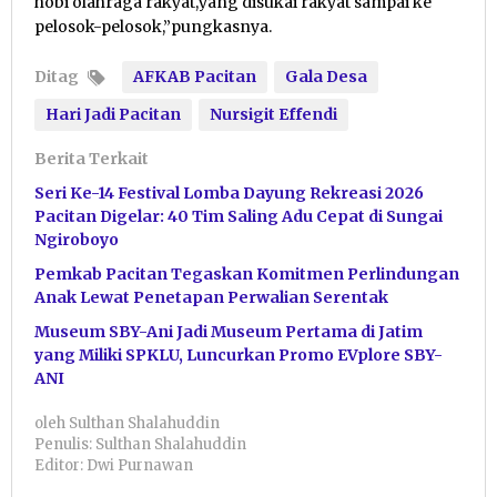
hobi olahraga rakyat,yang disukai rakyat sampai ke
pelosok-pelosok,”pungkasnya.
Ditag
AFKAB Pacitan
Gala Desa
Hari Jadi Pacitan
Nursigit Effendi
Berita Terkait
Seri Ke-14 Festival Lomba Dayung Rekreasi 2026
Pacitan Digelar: 40 Tim Saling Adu Cepat di Sungai
Ngiroboyo
Pemkab Pacitan Tegaskan Komitmen Perlindungan
Anak Lewat Penetapan Perwalian Serentak
Museum SBY-Ani Jadi Museum Pertama di Jatim
yang Miliki SPKLU, Luncurkan Promo EVplore SBY-
ANI
oleh
Sulthan Shalahuddin
Penulis: Sulthan Shalahuddin
Editor: Dwi Purnawan