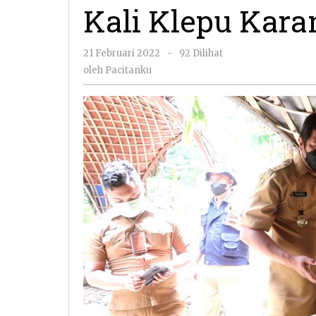
di
Kali Klepu Kar
Kali
Klepu
Karanganyar
oleh
21 Februari 2022
-
92 Dilihat
Kebonagung
Pacitanku
oleh
Pacitanku