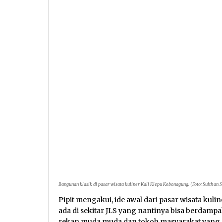
Bangunan klasik di pasar wisata kuliner Kali Klepu Kebonagung. (Foto: Sulthan
Pipit mengakui, ide awal dari pasar wisata kul
ada di sekitar JLS yang nantinya bisa berdampak
rekan muda muda dan tokoh masyarakat yang ad