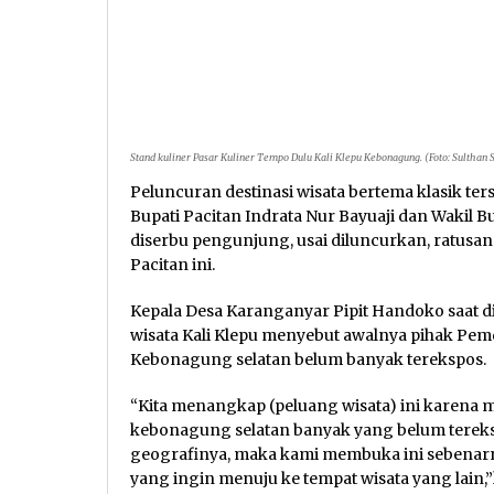
Stand kuliner Pasar Kuliner Tempo Dulu Kali Klepu Kebonagung. (Foto: Sulthan
Peluncuran destinasi wisata bertema klasik ter
Bupati Pacitan Indrata Nur Bayuaji dan Wakil B
diserbu pengunjung, usai diluncurkan, ratusa
Pacitan ini.
Kepala Desa Karanganyar Pipit Handoko saat d
wisata Kali Klepu menyebut awalnya pihak Pemd
Kebonagung selatan belum banyak terekspos.
“Kita menangkap (peluang wisata) ini karena 
kebonagung selatan banyak yang belum terek
geografinya, maka kami membuka ini sebenarny
yang ingin menuju ke tempat wisata yang lain,”k