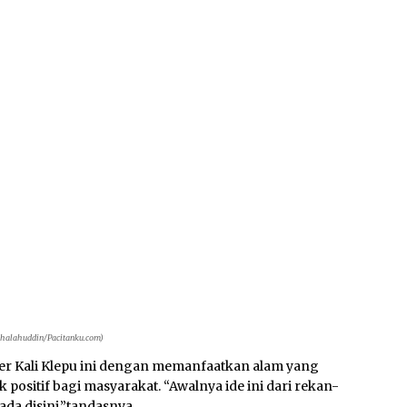
 Shalahuddin/Pacitanku.com)
iner Kali Klepu ini dengan memanfaatkan alam yang
 positif bagi masyarakat. “Awalnya ide ini dari rekan-
a disini,”tandasnya.