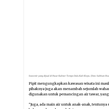
Souvenir yang dijual di Pasar Kuliner Tempo Dulu Kali Klepu. (Foto: Sulthan S
Pipit mengungkapkan kawasan wisata ini mas
pihaknya juga akan menambah sejumlah wahana 
digunakan untuk pemancingan air tawar, yan
“Juga, ada main air untuk anak-anak, tentunya s