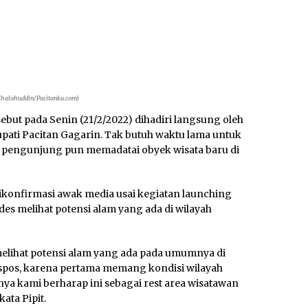
 Shalahuddin/Pacitanku.com)
sebut pada Senin (21/2/2022) dihadiri langsung oleh
upati Pacitan Gagarin. Tak butuh waktu lama untuk
n pengunjung pun memadatai obyek wisata baru di
ikonfirmasi awak media usai kegiatan launching
es melihat potensi alam yang ada di wilayah
melihat potensi alam yang ada pada umumnya di
spos, karena pertama memang kondisi wilayah
a kami berharap ini sebagai rest area wisatawan
ata Pipit.