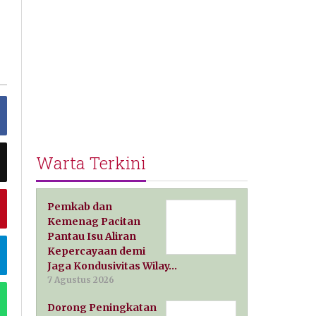
Warta Terkini
Pemkab dan
Kemenag Pacitan
Pantau Isu Aliran
Kepercayaan demi
Jaga Kondusivitas Wilay…
7 Agustus 2026
Dorong Peningkatan