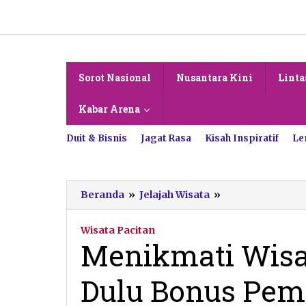
Lewati
ke
konten
Sorot Nasional
Nusantara Kini
Linta
Kabar Arena
Duit & Bisnis
Jagat Rasa
Kisah Inspiratif
Le
Menikmati
Beranda
»
Jelajah Wisata
»
Wisata
Kuliner
Wisata Pacitan
Tempo
Menikmati Wisa
Dulu
Bonus
Dulu Bonus Pem
Pemandangan
Indah