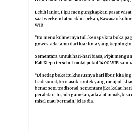
Lebih lanjut, Pipit mengungkapkan pasar wisata
saat weekend atau akhir pekan, Kawasan kuliner
WIB.
“Itu menu kulinernya full, kenapa kita buka pa
gowes, ada tamu dari luar kota yang kepningin 
Sementara, untuk hari-hari biasa, Pipit meng
Kali Klepu tersebut mulai pukul 14.00 WIB sampa
“Di setiap buka itu khususnya hari libur, kita j
tradisional, termasuk rontek yang menjadi khas
benar seni tradisonal, sementara jika kalau har
peralatan itu, ada gamelan, ada alat musik, b
misal mau bermain,”jelas dia.