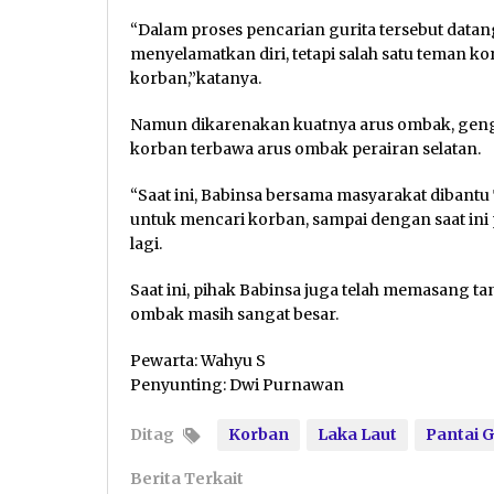
“Dalam proses pencarian gurita tersebut data
menyelamatkan diri, tetapi salah satu teman 
korban,”katanya.
Namun dikarenakan kuatnya arus ombak, geng
korban terbawa arus ombak perairan selatan.
“Saat ini, Babinsa bersama masyarakat dibantu
untuk mencari korban, sampai dengan saat in
lagi.
Saat ini, pihak Babinsa juga telah memasang ta
ombak masih sangat besar.
Pewarta: Wahyu S
Penyunting: Dwi Purnawan
Ditag
Korban
Laka Laut
Pantai 
Berita Terkait