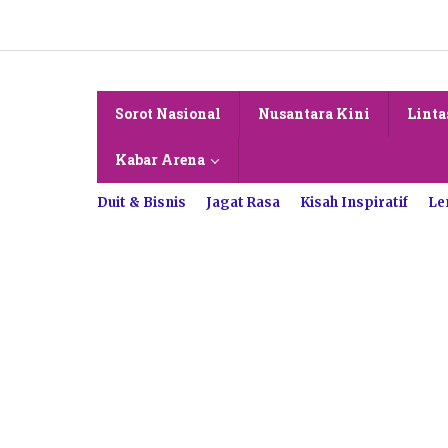
Lewati
ke
konten
Sorot Nasional
Nusantara Kini
Linta
Kabar Arena
Duit & Bisnis
Jagat Rasa
Kisah Inspiratif
Le