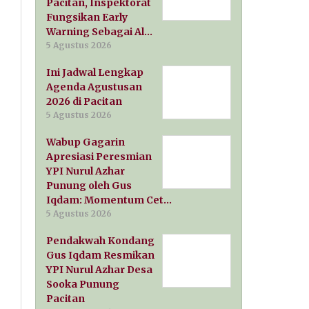
Pacitan, Inspektorat
Fungsikan Early
Warning Sebagai Al…
5 Agustus 2026
Ini Jadwal Lengkap
Agenda Agustusan
2026 di Pacitan
5 Agustus 2026
Wabup Gagarin
Apresiasi Peresmian
YPI Nurul Azhar
Punung oleh Gus
Iqdam: Momentum Cet…
5 Agustus 2026
Pendakwah Kondang
Gus Iqdam Resmikan
YPI Nurul Azhar Desa
Sooka Punung
Pacitan