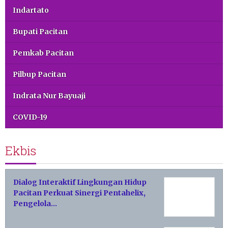
Indartato
Bupati Pacitan
Pemkab Pacitan
Pilbup Pacitan
Indrata Nur Bayuaji
COVID-19
Ekbis
Dialog Interaktif Lingkungan Hidup
Pacitan Perkuat Sinergi Pentahelix,
Pengelola…