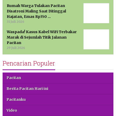
Rumah Warga Tulakan Pacitan
Disatroni Maling Saat Ditinggal
Hajatan, Emas Rp350 …
31 Juli 2026
Waspada! Kasus Kabel WiFi Terbakar
Marak di Sejumlah Titik Jalanan
Pacitan
29 Juli 2026
Pencarian Populer
Pacitan
Berita Pacitan Hari ini
Pacitanku
Video