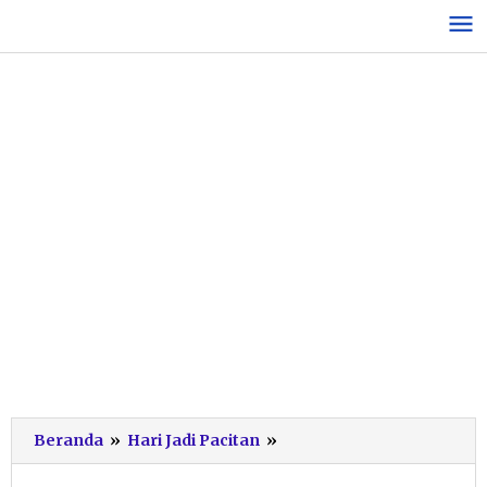
Lewati
ke
konten
Bupati
Beranda
»
Hari Jadi Pacitan
»
Nyekar
ke