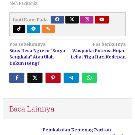
oleh
Pacitanku
Ikuti Kami Pada
Navigasi
Pos sebelumnya
Pos berikutnya
Situs Desa Ngreco “Surya
Waspadai Potensi Hujan
pos
Sengkala” Atau Ulah
Lebat Tiga Hari Kedepan
Dukun Iseng?
Baca Lainnya
Pemkab dan Kemenag Pacitan