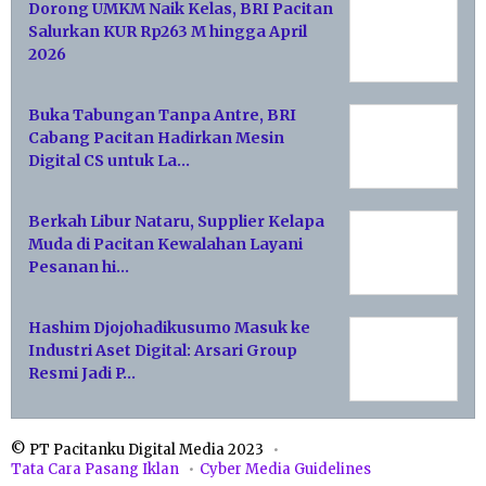
Dorong UMKM Naik Kelas, BRI Pacitan
Salurkan KUR Rp263 M hingga April
2026
Buka Tabungan Tanpa Antre, BRI
Cabang Pacitan Hadirkan Mesin
Digital CS untuk La…
Berkah Libur Nataru, Supplier Kelapa
Muda di Pacitan Kewalahan Layani
Pesanan hi…
Hashim Djojohadikusumo Masuk ke
Industri Aset Digital: Arsari Group
Resmi Jadi P…
© PT Pacitanku Digital Media 2023
Tata Cara Pasang Iklan
Cyber Media Guidelines