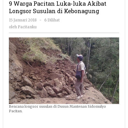
9 Warga Pacitan Luka-luka Akibat
Luka-
Longsor Susulan di Kebonagung
luka
Akibat
oleh
15 Januari 2018
-
6 Dilihat
Longsor
Pacitanku
oleh
Pacitanku
Susulan
di
Kebona
Bencana longsor susulan di Dusun Mantenan Sidomulyo
Pacitan.