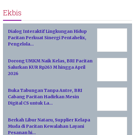
Ekbis
Dialog Interaktif Lingkungan Hidup
Pacitan Perkuat Sinergi Pentahelix,
Pengelola…
Dorong UMKM Naik Kelas, BRI Pacitan
Salurkan KUR Rp263 M hingga April
2026
Buka Tabungan Tanpa Antre, BRI
Cabang Pacitan Hadirkan Mesin
Digital CS untuk La…
Berkah Libur Nataru, Supplier Kelapa
Muda di Pacitan Kewalahan Layani
Pesanan hi…