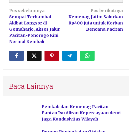
Navigasi
Pos sebelumnya
Pos berikutnya
Sempat Terhambat
Kemenag Jatim Salurkan
pos
Akibat Longsor di
Rp400 Juta untuk Korban
Gemaharjo, Akses Jalur
Bencana Pacitan
Pacitan-Ponorogo Kini
Normal Kembali
Baca Lainnya
Pemkab dan Kemenag Pacitan
Pantau Isu Aliran Kepercayaan demi
Jaga Kondusivitas Wilayah
Dorong Peningkatan Gizi dan