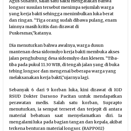
Agus Susanto, salah satu saksi mengatakan bahwa
longsor susulan tersebut menimpa sejumlah warga
yang kerja bakti sehingga menimbulkan luka berat
dan ringan. “Tiga orang sudah dibawa pulang, enam
lainnya masih kritis dan dirawat di
Puskesmas,”katanya.
Dia menuturkan bahwa awalnya, warga dusun
mantenan desa sidomulyo kerja bakti membuka akses
jalan penghubung desa sidomulyo dan klesem. “Tiba-
tiba pada pukul 11.30 WIB, di tengah jalan yang di buka
tebing longsor dan mengenai beberapa warga yang
melaksanakan kerja bakti,”ujarnya lagi.
Sebanyak 6 dari 9 korban luka, kini dirawat di IGD
RSUD Dokter Darsono Pacitan untuk mendapatkan
perawatan medis. Salah satu korban, Suprapto
menuturkan, ia sempat terseret dan terjepit di antara
material bebatuan saat menyelamatkan diri. Ia
mengalami luka pada bagian tangan dan kepala, akibat
terkena benturan material longsor. (RAPP002)