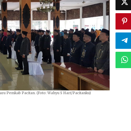
aru Pemkab Pacitan. (Foto: Wahyu S Hart/Pacitanku)