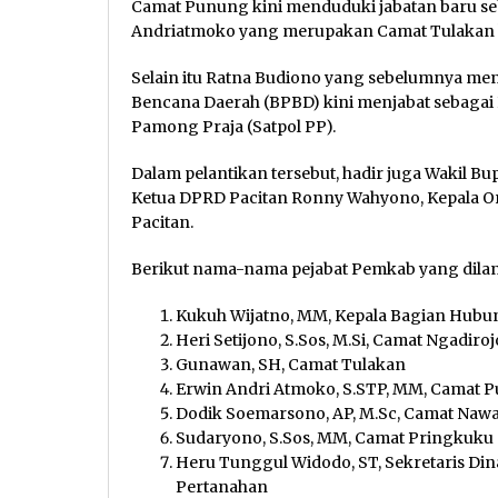
Camat Punung kini menduduki jabatan baru se
Andriatmoko yang merupakan Camat Tulakan k
Selain itu Ratna Budiono yang sebelumnya me
Bencana Daerah (BPBD) kini menjabat sebagai 
Pamong Praja (Satpol PP).
Dalam pelantikan tersebut, hadir juga Wakil B
Ketua DPRD Pacitan Ronny Wahyono, Kepala O
Pacitan.
Berikut nama-nama pejabat Pemkab yang dilant
Kukuh Wijatno, MM, Kepala Bagian Hubu
Heri Setijono, S.Sos, M.Si, Camat Ngadiroj
Gunawan, SH, Camat Tulakan
Erwin Andri Atmoko, S.STP, MM, Camat 
Dodik Soemarsono, AP, M.Sc, Camat Na
Sudaryono, S.Sos, MM, Camat Pringkuku
Heru Tunggul Widodo, ST, Sekretaris 
Pertanahan