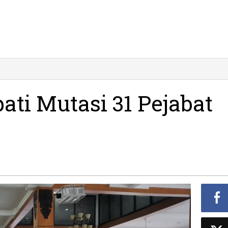
al
hun,
pati
ati Mutasi 31 Pejabat
tasi
jabat
emkab
citan