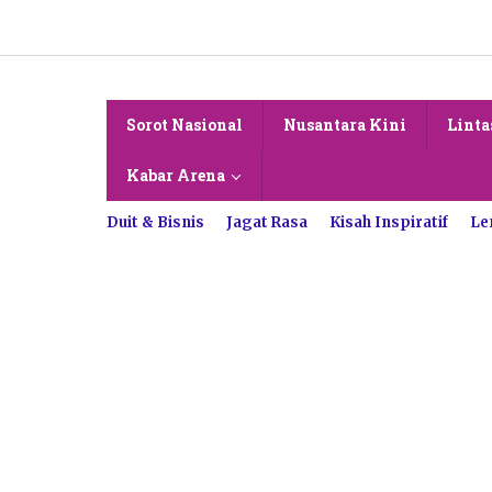
Lewati
ke
konten
Sorot Nasional
Nusantara Kini
Linta
Kabar Arena
Duit & Bisnis
Jagat Rasa
Kisah Inspiratif
Le