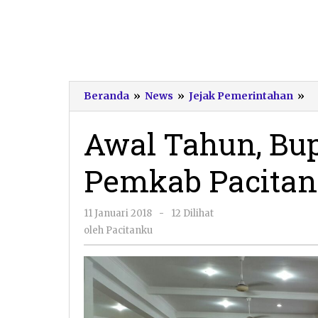
Aw
Beranda
»
News
»
Jejak Pemerintahan
»
Ta
Bu
Awal Tahun, Bup
Mu
31
Pemkab Pacitan
Pe
P
Pa
oleh
11 Januari 2018
-
12 Dilihat
Pacitanku
oleh
Pacitanku