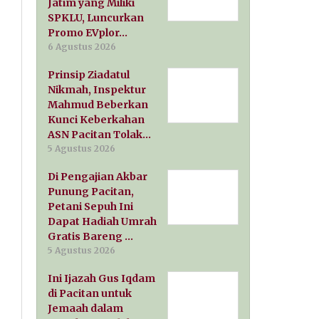
Jatim yang Miliki
SPKLU, Luncurkan
Promo EVplor…
6 Agustus 2026
Prinsip Ziadatul
Nikmah, Inspektur
Mahmud Beberkan
Kunci Keberkahan
ASN Pacitan Tolak…
5 Agustus 2026
Di Pengajian Akbar
Punung Pacitan,
Petani Sepuh Ini
Dapat Hadiah Umrah
Gratis Bareng …
5 Agustus 2026
Ini Ijazah Gus Iqdam
di Pacitan untuk
Jemaah dalam