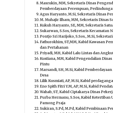
Masrukin, MM, Sekretaris Dinas Pengen
Pemberdayaan Perempuan, Perlindunga
Agus Haryanto, M.Si, Sekretaris Dinas 
M. Muhajir Ilham, MM, Sekretaris Dinas So
Kukuh Haryanto, SE, MM, Sekretaris Satu
Sukarwan, S.Sos, Sekretaris Kecamatan
Pontjo Sri Harijoko, S.Sos., M.Si, Sekret
Fathurokhim, ST,MM, Kabid Kawasan P
dan Pertahanan
Priyadi, MH, Kabid Lalu Lintas dan Ang
Kustiana, MM, Kabid Pengendalian Dina
Pintu
Marsandi, SH, M.Si, Kabid Pemberdayaa
Desa
Lilik Kusmiati, AP, M.Si, Kabid perdaga
Eno Spith Fitri Y.M, AP, M.Si, Kabid Pe
Wahab, ST, Kabid Ciptakarya Dinas Pek
Purba Hermanu, S.Sos, Kabid Ketertiban
Pamong Praja
Sukiran, S.Pd, M.Pd, Kabid Pembinaan Pe