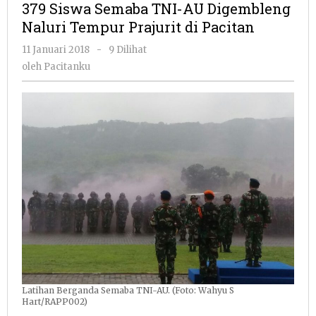
379 Siswa Semaba TNI-AU Digembleng
TNI-
Naluri Tempur Prajurit di Pacitan
AU
Digembleng
oleh
11 Januari 2018
-
9 Dilihat
Naluri
Pacitanku
oleh
Pacitanku
Tempur
Prajurit
di
Pacitan
Latihan Berganda Semaba TNI-AU. (Foto: Wahyu S
Hart/RAPP002)