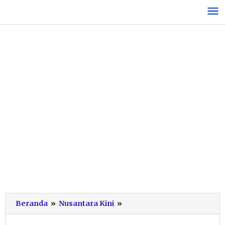
Lewati
ke
konten
379
Beranda
»
Nusantara Kini
»
Siswa
Semaba