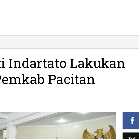
i
asan
pati
ti Indartato Lakukan
dartato
akukan
Pemkab Pacitan
tasi
jabat
emkab
citan