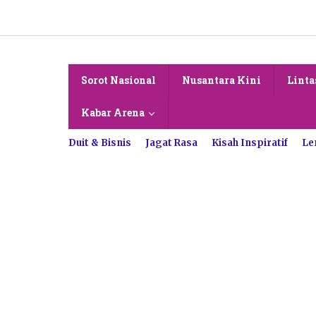
Lewati
ke
konten
Sorot Nasional
Nusantara Kini
Linta
Kabar Arena
Duit & Bisnis
Jagat Rasa
Kisah Inspiratif
Le