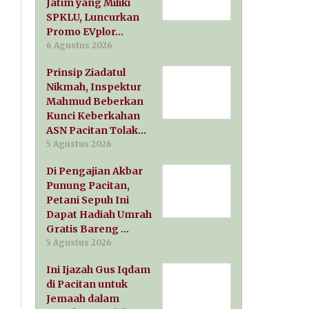
Jatim yang Miliki
SPKLU, Luncurkan
Promo EVplor…
6 Agustus 2026
Prinsip Ziadatul
Nikmah, Inspektur
Mahmud Beberkan
Kunci Keberkahan
ASN Pacitan Tolak…
5 Agustus 2026
Di Pengajian Akbar
Punung Pacitan,
Petani Sepuh Ini
Dapat Hadiah Umrah
Gratis Bareng …
5 Agustus 2026
Ini Ijazah Gus Iqdam
di Pacitan untuk
Jemaah dalam