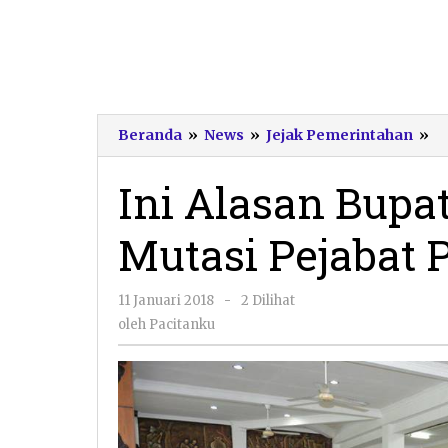
In
Beranda
»
News
»
Jejak Pemerintahan
»
Al
Bu
Ini Alasan Bupa
In
L
Mutasi Pejabat 
Mu
Pe
P
oleh
11 Januari 2018
-
2 Dilihat
Pa
Pacitanku
oleh
Pacitanku