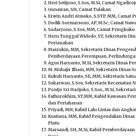
Heri Setijono, S.Sos, M.Si, Camat Ngadiroj
Gunawan, SH, Camat Tulakan
Erwin Andri Atmoko, S.STP, MM, Camat 
Dodik Soemarsono, AP, M.Sc, Camat Na
Sudaryono, S.Sos, MM, Camat Pringkuku
Heru Tunggul Widodo, ST, Sekretaris 
Pertanahan
Masrukin, MM, Sekretaris Dinas Pengen
Pemberdayaan Perempuan, Perlindunga
Agus Haryanto, M.Si, Sekretaris Dinas 
M. Muhajir Ilham, MM, Sekretaris Dinas So
Kukuh Haryanto, SE, MM, Sekretaris Satu
Sukarwan, S.Sos, Sekretaris Kecamatan
Pontjo Sri Harijoko, S.Sos., M.Si, Sekret
Fathurokhim, ST,MM, Kabid Kawasan P
dan Pertahanan
Priyadi, MH, Kabid Lalu Lintas dan Ang
Kustiana, MM, Kabid Pengendalian Dina
Pintu
Marsandi, SH, M.Si, Kabid Pemberdayaa